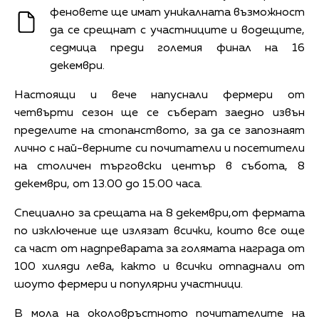
феновете ще имат уникалната възможност
да се срещнат с участниците и водещите,
седмица преди големия финал на 16
декември.
Настоящи и вече напуснали фермери от
четвърти сезон ще се съберат заедно извън
пределите на стопанството, за да се запознаят
лично с най-верните си почитатели и посетители
на столичен търговски център в събота, 8
декември, от 13.00 до 15.00 часа.
Специално за срещата на 8 декември,от фермата
по изключение ще излязат всички, които все още
са част от надпреварата за голямата награда от
100 хиляди лева, както и всички отпаднали от
шоуто фермери и популярни участници.
В мола на околовръстното почитателите на