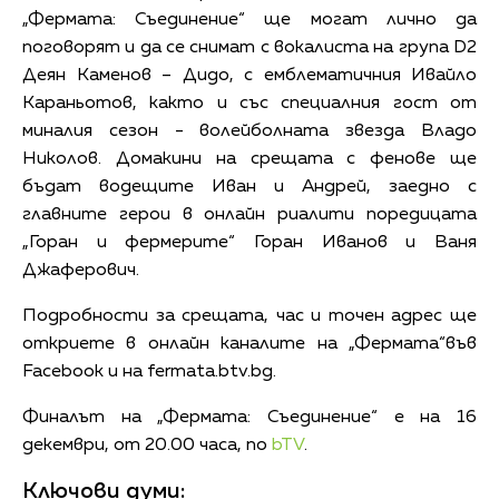
„Фермата: Съединение“ ще могат лично да
поговорят и да се снимат с вокалиста на група D2
Деян Каменов – Дидо, с емблематичния Ивайло
Караньотов, както и със специалния гост от
миналия сезон - волейболната звезда Владо
Николов. Домакини на срещата с фенове ще
бъдат водещите Иван и Андрей, заедно с
главните герои в онлайн риалити поредицата
„Горан и фермерите“ Горан Иванов и Ваня
Джаферович.
Подробности за срещата, час и точен адрес ще
откриете в онлайн каналите на „Фермата“във
Facebook и на fermata.btv.bg.
Финалът на „Фермата: Съединение“ е на 16
декември, от 20.00 часа, по
bTV
.
Ключови думи: