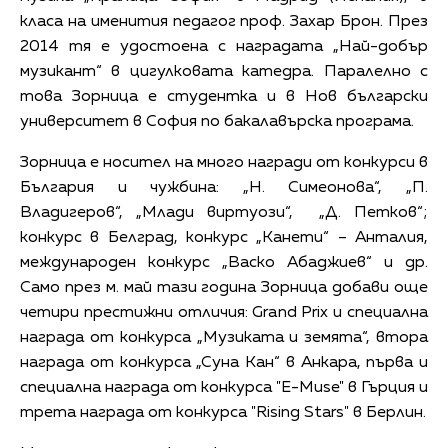
класа на именития педагог проф. Захар Брон. През
2014 тя е удостоена с наградата „Най-добър
музикант“ в цигулковата катедра. Паралелно с
това Зорница е студентка и в Нов български
университет в София по бакалавърска програма.
Зорница е носител на много награди от конкурси в
България и чужбина: „Н. Симеонова“, „П.
Владигеров“, „Млади виртуози“, „Д. Петков“;
конкурс в Белград, конкурс „Канети“ – Анталия,
международен конкурс „Васко Абаджиев“ и др.
Само през м. май тази година Зорница добави още
четири престижни отличия: Grand Prix и специална
награда от конкурса „Музиката и земята“, втора
награда от конкурса „Суна Кан“ в Анкара, първа и
специална награда от конкурса "E-Muse" в Гърция и
трета награда от конкурса "Rising Stars" в Берлин.