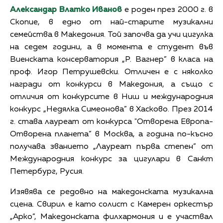
Александар Влатко Иванов
е роден през 2000 г. в
Скопие, в едно от най-старите музикални
семейства в Македония. Той започва да учи цигулка
на седем години, а в момента е студент във
Виенската консерватория „Р. Вагнер” в класа на
проф. Игор Петрушевски. Отличен е с няколко
награди от конкурси в Македония, а също с
отличия от конкурсите в Ниш и международния
конкурс „Недялка Симеонова” в Хасково. През 2014
г. става лауреат от конкурса "Отворена Европа-
Отворена планета” в Москва, а година по-късно
получава званието „Лауреат първа степен” от
Международния конкурс за цигулари в Санкт
Петербург, Русия.
Изявява се редовно на македонската музикална
сцена. Свирил е като солист с Камерен оркестър
„Арко”, Македонската филхармония и е участвал