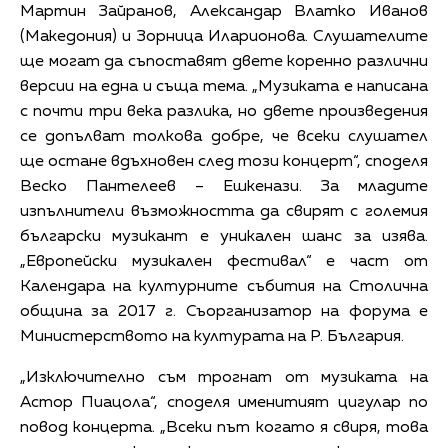
Мартин Зайранов, Александар Влатко Иванов
(Македония) и Зорница Иларионова. Слушателите
ще могат да съпоставят двете коренно различни
версии на една и съща тема. „Музиката е написана
с почти три века разлика, но двете произведения
се допълват толкова добре, че всеки слушател
ще остане вдъхновен след този концерт“, споделя
Веско Пантелеев – Ешкенази. За младите
изпълнители възможността да свирят с големия
български музикант е уникален шанс за изява.
„Европейски музикален фестивал“ е част от
Календара на културните събития на Столична
община за 2017 г. Съорганизатор на форума е
Министерството на културата на Р. България.
„Изключително съм трогнат от музиката на
Астор Пиацола“, споделя именитият цигулар по
повод концерта. „Всеки път когато я свиря, това