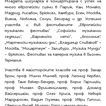
Младата цигуларка е концертирала с успех на
много европейски сцени в Париж, Кан, Монако,
Мадрид, Лисабон, Брюксел, Хамбург, Есен, Москва,
Виена, Любляна, Солун, Белград и др. Успешно
участва и във фестивалите „Европейски
музикален фестивал“ „Софийски музикални
седмици“, „Варненско лято“, „Аполония“,
„Мартенски музикални дни“, „Владимир Спиваков“ –
Москва, “Моцартеум“ – Залцбург, „Музика Мунди“
– Брюксел, Фестивал за камерна музика в Бьолен,
Германия.
Участва в майсторските класове на проф. Захар
Брон, проф. Минчо Минчев, проф. Леонид Кербел,
проф. Таня Бекер-Бендер, проф. Борис Гарлицки,
проф. Михаел Фришеншлагер, проф. Доналд
Вайлерщайн, проф. Олег Криса, проф. Кеворк
Мардиросян, Вадим Глузман, проф. Иври Гитлис,
Светлин Русев, Мидори Гото и много други.