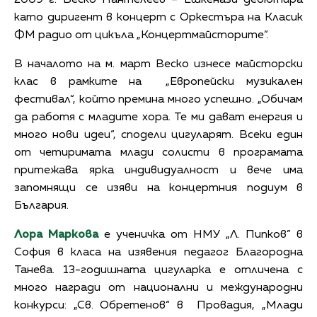
като диригент в концерт с Оркестъра на Класик
ФМ радио от цикъла „Концертмайсторите“.
В началото на м. март Веско изнесе майсторски
клас в рамките на „Европейски музикален
фестивал“, който премина много успешно. „Обичам
да работя с младите хора. Те ми дават енергия и
много нови идеи“, сподели цигуларят. Всеки един
от четиримата млади солисти в програмата
притежава ярка индивидуалност и вече има
запомнящи се изяви на концертния подиум в
България.
Лора Маркова
е ученичка от НМУ „Л. Пипков” в
София в класа на изявения педагог Благородна
Танева. 13-годишната цигуларка е отличена с
много награди от национални и международни
конкурси: „Св. Обретенов“ в Провадия, „Млади