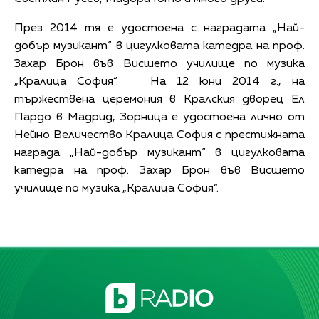
През 2014 тя е удостоена с наградата „Най-
добър музикант“ в цигулковата катедра на проф.
Захар Брон във Висшето училище по музика
„Кралица София“. На 12 юни 2014 г., на
тържествена церемония в Кралския дворец Ел
Пардо в Мадрид, Зорница е удостоена лично от
Нейно Величество Кралица София с престижната
награда „Най-добър музикант“ в цигулковата
катедра на проф. Захар Брон във Висшето
училище по музика „Кралица София“.