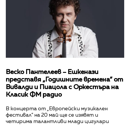
Веско Пантелеев – Ешкенази
представя „Годишните времена” от
Вивалди и Пиацола с Оркестъра на
Класик ФМ радио
В концерта от „Европейски музикален
фестивал” на 20 май ще се изявят и
четирима талантливи млади цигулари