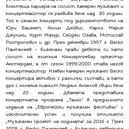
блестяща кариера на солист, камерен музикант и
концертмайстор се развива вече над 30 години.
Той е изнасял концерти под диригентството на
Юри Башмет, Колин Дейвис, Карло Мария
Джулини, Курт Мазур, Сейджи Озава, Мстислав
Ростропович и др. През декември 1997 г. Веско
Пантелеев - Ешкенази прави дебюта си като
солист на елитния Концертгебау оркестър
Амстердам, а от сезон 1999/2000 става негов
концертмайстор. Изявен камерен музикант Веско
концертира активно с различни състави, а като
дуо с големия пианист Людмил Ангелов свири вече
над 20 години. Двамата представиха
концертната програма „Танго“ в предишното
издание на „Европейски музикален фестивал“ с
изключителен успех и получиха отличието
„Музикален проект на годината" за 2016 г. През
2009 г. Веско Пантелеев – Ешкенази дебютира