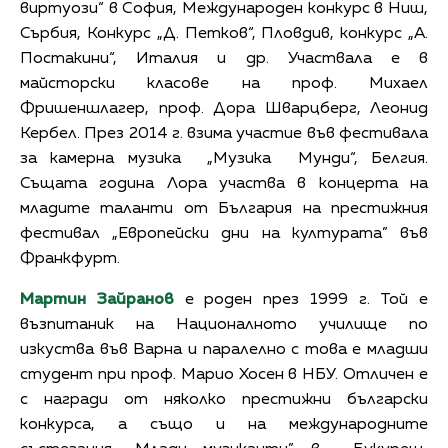
виртуози“ в София, Международен конкурс в Ниш,
Сърбия, Конкурс „Д. Петков“, Пловдив, конкурс „А.
Постакини“, Италия и др. Участвала е в
майсторски класове на проф. Михаел
Фришеншлагер, проф. Дора Шварцберг, Леонид
Кербел. През 2014 г. взима участие във фестивала
за камерна музика „Музика Мунди“, Белгия.
Същата година Лора участва в концерта на
младите таланти от България на престижния
фестивал „Европейски дни на културата” във
Франкфурт.
Мартин Зайранов
е роден през 1999 г. Той е
възпитаник на Националното училище по
изкуства във Варна и паралелно с това е младши
студент при проф. Марио Хосен в НБУ. Отличен е
с награди от няколко престижни български
конкурса, а също и на международните