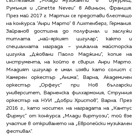
състезания „Млади музиканти” в Букурещ,
Румъния и „Ginette Neveu“ в Авиньон, Франция.
През май 2017 г. Мартин се представи блестящо
на конкурса "Анри Марто" в Лихтенберг, Германия.
Зайранов достигна до полуфинал и заслужи
титлата „най-яркият цигулар“, както и
специалната награда – уникална майсторска
цигулка „Джовани Паоло Маджини”, копие на
инструмента, на който е свирил Анри Марто.
Младият цигулар е имал изяви като солист с
Камерен оркестър „Анима”, Варна, Академичен
оркестър „Орфеус” при Нов български
университет, Варненска филхармония, Струнния
оркестър на НУИ „Добри Христов”, Варна. През
2016 г., като носител на наградата на „Кантус
Фирмус” от конкурса „Млади виртуози”, той взе
участие в откриването на „Европейски музикален
фестивал”.