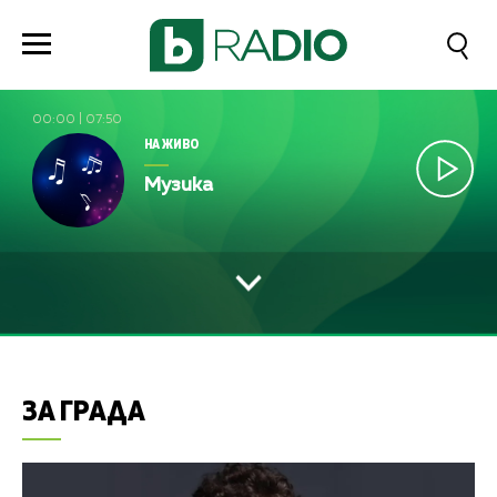
00:00
|
07:50
НА ЖИВО
Музика
ЗА ГРАДА