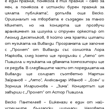
е един празник, понякога е тих празник – само за
мен, а понякога е истински бурен празник за
цялата публиката“, допълва още Веско.
Оригиналът на творбата е създаден за танго
квинтет, но на концерта ще прозвучи
аранжимент за цигулка и струнен оркестър от
Леонид Десятников, в който има кратки цитати
от музиката на Вивалди. Програмата ще започне
с „Пролет“ от Вивалди със солистка Лора
Маркова, след което ще продължи с „Лято“ от
Пиацола и музиката на двамата композитори ще
се редува. В следващите части от поредицата на
Вивалди ще солират съответно Мартин
Зайранов – „Лято“, Александар Иванов – „Есен“ и
Зорница Иларионова – „Зима“. Концертът ще
завърши с „Пролет“ от Астор Пиацола.
Веско Пантелеев – Ешкенази е един от най-
успешните български цигулари. Неговата