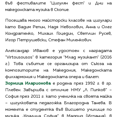
във фестивалите "Цигулян фест" и Дни на
македонската музика в Скопие.
Посещава много майсторски класове на цигулари
като Вадим Репин, Надя Неволович, Анна и Олег
Кондратенко, Михаил Гоцедин, Светлин Русев,
Игор Петрушевски, Стефан Миленкович.
Александар Иванов е удостоен с наградата
"Virtousousos" в категория "Млад музикант" (2016
г.). Това събитие се организира от Съюза на
композиторите на Македония, Македонската
филхармония и Македонската опера и балет.
Зорница Иларионова
е родена през 1992 г. в гр.
Плевен. Завършва с отличие НМУ „Л. Пипков“ –
София през 2011 г. като ученичка на своята майка
– цигулковата педагожка Благородна Танева. В
момента е студентка във Висшето училище по
музика „Кралица София“ в Мадрид (Испания), в