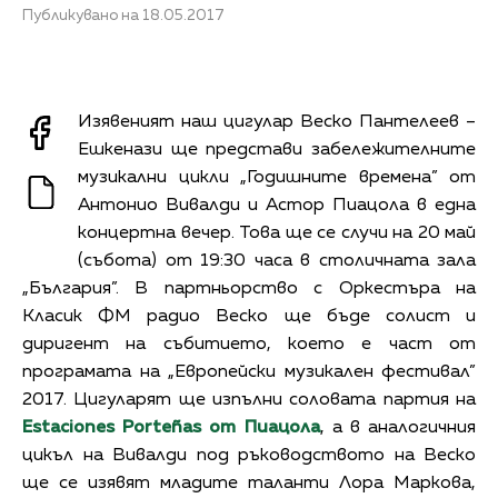
Публикувано на 18.05.2017
Изявеният наш цигулар Веско Пантелеев –
Ешкенази ще представи забележителните
музикални цикли „Годишните времена” от
Антонио Вивалди и Астор Пиацола в една
концертна вечер. Това ще се случи на 20 май
(събота) от 19:30 часа в столичната зала
„България”. В партньорство с Оркестъра на
Класик ФМ радио Веско ще бъде солист и
диригент на събитието, което е част от
програмата на „Европейски музикален фестивал”
2017. Цигуларят ще изпълни соловата партия на
Estaciones Porteñas от Пиацола
, а в аналогичния
цикъл на Вивалди под ръководството на Веско
ще се изявят младите таланти Лора Маркова,