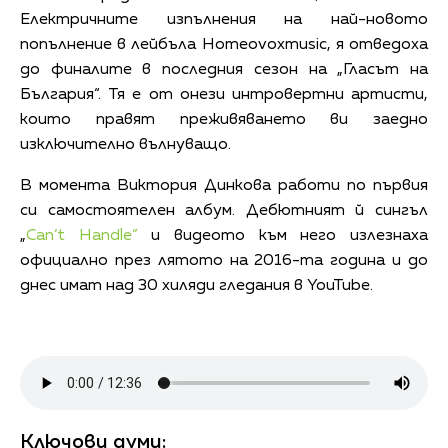
Електричните изпълнения на най-новото
попълнение в лейбъла Homeovoxmusic, я отведоха
до финалите в последния сезон на „Гласът на
България“. Тя е от онези интровертни артисти,
които правят преживяването ви заедно
изключително вълнуващо.
В момента Виктория Динкова работи по първия
си самостоятелен албум. Дебютният й сингъл
„
Can’t Handle”
и видеото към него излезнаха
официално през лятото на 2016-та година и до
днес имат над 30 хиляди гледания в YouTube.
Ключови думи: