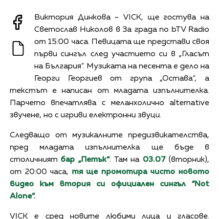
Виктория Динкова – VICK, ще гостува на
Светослав Николов в За града по bTV Radio
от 15:00 часа. Певицата ще представи своя
първи сингъл след участието си в „Гласът
на България“. Музиката на песента е дело на
Георги Георгиев от група „Остава“, а
текстът е написан от младата изпълнителка.
Парчето впечатлява с меланхолично alternative
звучене, но с игриви електронни звуци.
Следващо от музикалните предизвикателства,
пред младата изпълнителка ще бъде в
столичният
бар „Петък“
. Там на
03.07
(вторник),
от 20:00 часа,
тя ще промотира чисто новото
видео към втория си официален сингъл
“Not
Alone”.
VICK е сред новите любими лица и гласове.