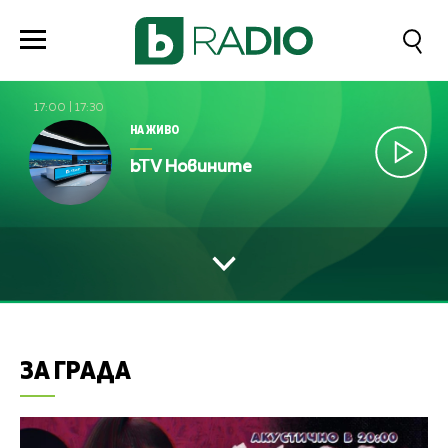
17:00
|
17:30
НА ЖИВО
bTV Новините
ЗА ГРАДА