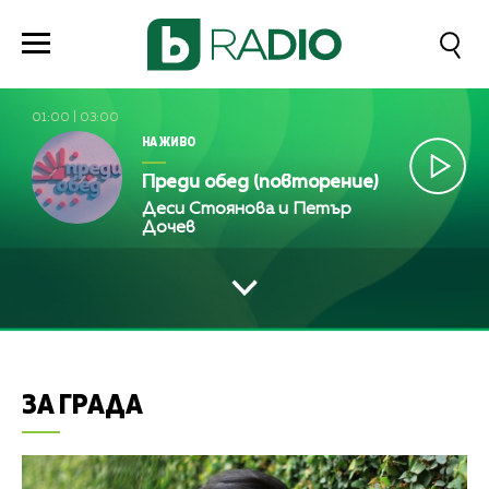
01:00
|
03:00
НА ЖИВО
Преди обед (повторение)
Деси Стоянова и Петър
Дочев
ЗА ГРАДА