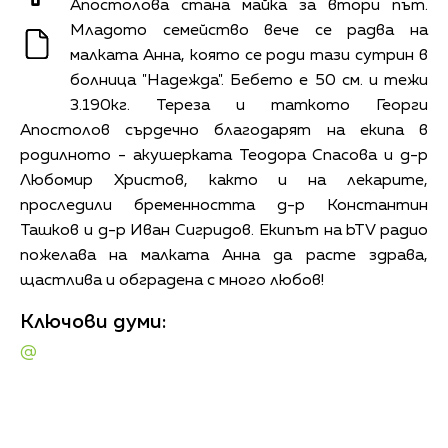
Апостолова стана майка за втори път.
Младото семейство вече се радва на
малката Анна, която се роди тази сутрин в
болница "Надежда". Бебето е 50 см. и тежи
3.190кг. Тереза и таткото Георги
Апостолов сърдечно благодарят на екипа в
родилното - акушерката Теодора Спасова и д-р
Любомир Христов, както и на лекарите,
проследили бременността д-р Константин
Ташков и д-р Иван Сигридов. Екипът на bTV радио
пожелава на малката Анна да расте здрава,
щастлива и обградена с много любов!
Ключови думи:
@