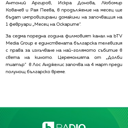
Антоний Аргиров, Искра Донова, Любомир
Ковачев и Рая Пеева, в продължение на месец ще
бъдат импровизирани домакини на започващия на
1 февруари „Месец на Оскарите“.
За седма поредна година филмовият канал на bTV
Media Group е единствената българска телевизия
с права за излъчване на най-голямото събитие в
света на киното. Церемонията от „Долби
тиатър“ в Лос Анджелис започва на 4 март преди
полунощ българско време.