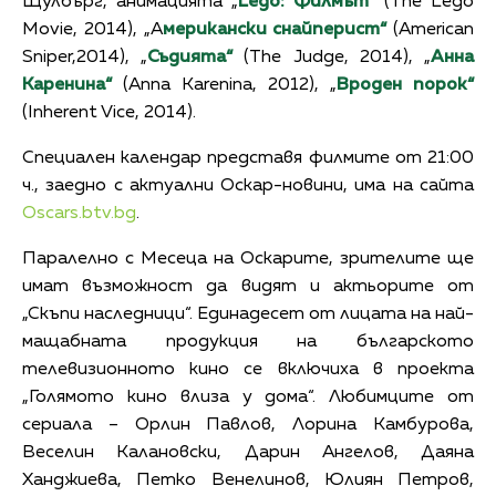
Щулбърг, анимацията „
Lego: Филмът“
(The Lego
Movie, 2014), „А
мерикански снайперист“
(American
Sniper,2014), „
Съдията“
(The Judge, 2014), „
Анна
Каренина“
(Anna Karenina, 2012), „
Вроден порок“
(Inherent Vice, 2014).
Специален календар представя филмите от 21:00
ч., заедно с актуални Оскар-новини, има на сайта
Oscars.btv.bg
.
Паралелно с Месеца на Оскарите, зрителите ще
имат възможност да видят и актьорите от
„Скъпи наследници“. Единадесет от лицата на най-
мащабната продукция на българското
телевизионното кино се включиха в проекта
„Голямото кино влиза у дома“. Любимците от
сериала – Орлин Павлов, Лорина Камбурова,
Веселин Калановски, Дарин Ангелов, Даяна
Ханджиева, Петко Венелинов, Юлиян Петров,