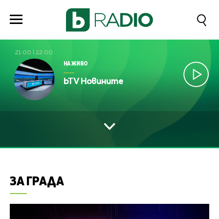
21:00
|
22:00
НА ЖИВО
bTV Новините
ЗА ГРАДА