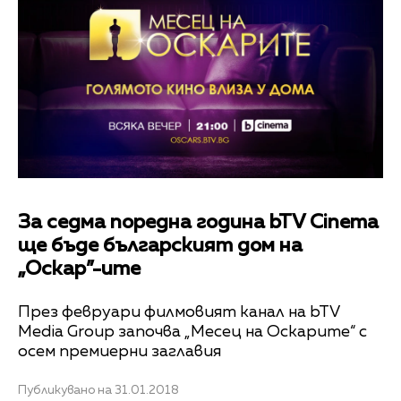
За седма поредна година bTV Cinema
ще бъде българският дом на
„Оскар”-ите
През февруари филмовият канал на bTV
Media Group започва „Месец на Оскарите“ с
осем премиерни заглавия
Публикувано на 31.01.2018