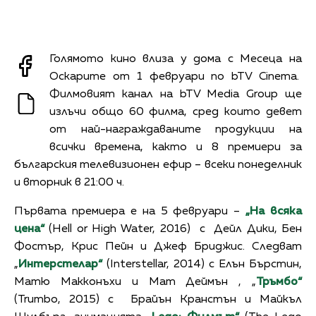
Голямото кино влиза у дома с Месеца на
Оскарите от 1 февруари по bTV Cinema.
Филмовият канал на bTV Media Group ще
излъчи общо 60 филма, сред които девет
от най-награждаваните продукции на
всички времена, както и 8 премиери за
българския телевизионен ефир – всеки понеделник
и вторник в 21:00 ч.
Първата премиера е на 5 февруари –
„На всяка
цена“
(Hell or High Water, 2016) с Дейл Дики, Бен
Фостър, Крис Пейн и Джеф Бриджис. Следват
„
Интерстелар“
(Interstellar, 2014) с Елън Бърстин,
Матю Макконъхи и Мат Деймън , „
Тръмбо“
(Trumbo, 2015) с Брайън Кранстън и Майкъл