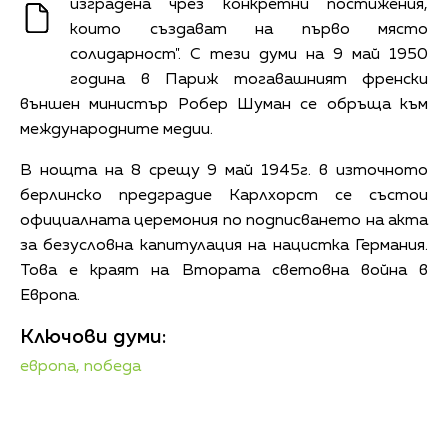
изградена чрез конкретни постижения,
които създават на първо място
солидарност". С тези думи на 9 май 1950
година в Париж тогавашният френски
външен министър Робер Шуман се обръща към
международните медии.
В нощта на 8 срещу 9 май 1945г. в източното
берлинско предградие Карлхорст се състои
официалната церемония по подписването на акта
за безусловна капитулация на нацистка Германия.
Това е краят на Втората световна война в
Европа.
Ключови думи:
европа,
победа