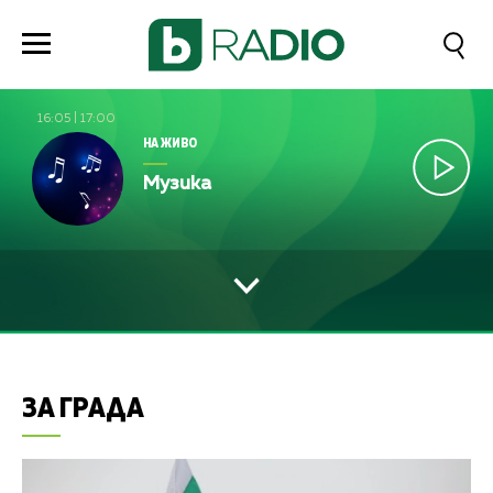
16:05
|
17:00
НА ЖИВО
Музика
ЗА ГРАДА