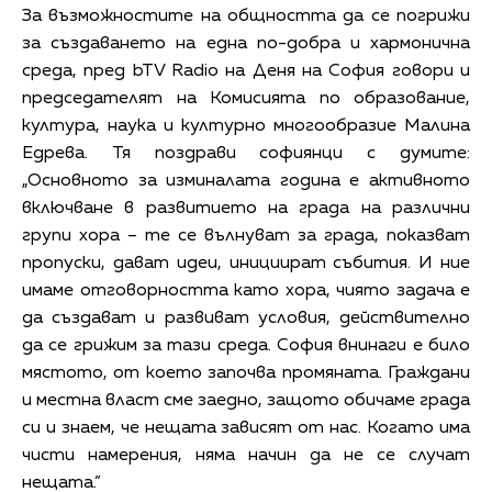
За възможностите на общността да се погрижи
за създаването на една по-добра и хармонична
среда, пред bTV Radio на Деня на София говори и
председателят на Комисията по образование,
култура, наука и културно многообразие Малина
Едрева. Тя поздрави софиянци с думите:
„Основното за изминалата година е активното
включване в развитието на града на различни
групи хора – те се вълнуват за града, показват
пропуски, дават идеи, инициират събития. И ние
имаме отговорността като хора, чиято задача е
да създават и развиват условия, действително
да се грижим за тази среда. София внинаги е било
мястото, от което започва промяната. Граждани
и местна власт сме заедно, защото обичаме града
си и знаем, че нещата зависят от нас. Когато има
чисти намерения, няма начин да не се случат
нещата.”