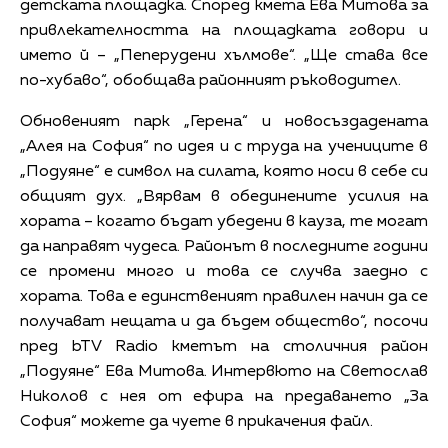
детската площадка. Според кмета Ева Митова за
привлекателността на площадката говори и
името й – „Пеперудени хълмове“. „Ще става все
по-хубаво“, обобщава районният ръководител.
Обновеният парк „Герена“ и новосъздадената
„Алея на София“ по идея и с труда на учениците в
„Подуяне“ е символ на силата, която носи в себе си
общият дух. „Вярвам в обединените усилия на
хората – когато бъдат убедени в кауза, те могат
да направят чудеса. Районът в последните години
се промени много и това се случва заедно с
хората. Това е единственият правилен начин да се
получават нещата и да бъдем общество“, посочи
пред bTV Radio кметът на столичния район
„Подуяне“ Ева Митова. Интервюто на Светослав
Николов с нея от ефира на предаването „За
София“ можете да чуете в прикачения файл.