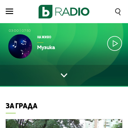
03:00
|
07:50
НА ЖИВО
Музика
ЗА ГРАДА