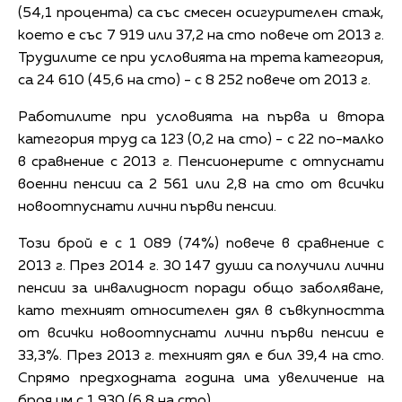
(54,1 процента) са със смесен осигурителен стаж,
което е със 7 919 или 37,2 на сто повече от 2013 г.
Трудилите се при условията на трета категория,
са 24 610 (45,6 на сто) - с 8 252 повече от 2013 г.
Работилите при условията на първа и втора
категория труд са 123 (0,2 на сто) - с 22 по-малко
в сравнение с 2013 г. Пенсионерите с отпуснати
военни пенсии са 2 561 или 2,8 на сто от всички
новоотпуснати лични първи пенсии.
Този брой е с 1 089 (74%) повече в сравнение с
2013 г. През 2014 г. 30 147 души са получили лични
пенсии за инвалидност поради общо заболяване,
като техният относителен дял в съвкупността
от всички новоотпуснати лични първи пенсии е
33,3%. През 2013 г. техният дял е бил 39,4 на сто.
Спрямо предходната година има увеличение на
броя им с 1 930 (6,8 на сто).