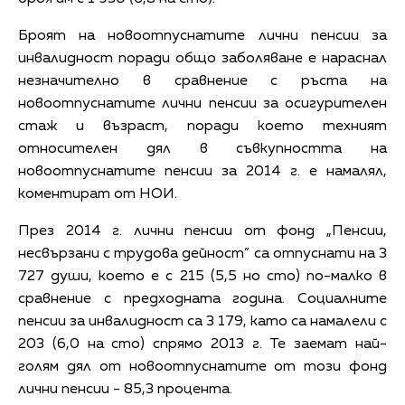
Броят на новоотпуснатите лични пенсии за
инвалидност поради общо заболяване е нараснал
незначително в сравнение с ръста на
новоотпуснатите лични пенсии за осигурителен
стаж и възраст, поради което техният
относителен дял в съвкупността на
новоотпуснатите пенсии за 2014 г. е намалял,
коментират от НОИ.
През 2014 г. лични пенсии от фонд „Пенсии,
несвързани с трудова дейност” са отпуснати на 3
727 души, което е с 215 (5,5 но сто) по-малко в
сравнение с предходната година. Социалните
пенсии за инвалидност са 3 179, като са намалели с
203 (6,0 на сто) спрямо 2013 г. Те заемат най-
голям дял от новоотпуснатите от този фонд
лични пенсии - 85,3 процента.