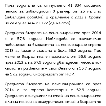
През годината са отпуснати 41 334 социални
пенсии за инвалидност в размер от 25 на сто
(инвалидна добавка). В сравнение с 2013 г. броят
им се е увеличил с 1 122 (2,8 на сто).
Средната възраст на пенсионираните през 2014
г. е 57,6 години. Наблюдава се значително
повишение на възрастта за пенсиониране спрямо
2013 г., когато същата е била 56,2 години. При
мъжете възрастта е нараснала от 56,6 години
през 2013 г. на 57,9 години дванадесет месеца по-
късно, а при жените – съответно от 55,7 години
на 57,2 години, информират от НОИ.
Средната възраст на пенсиониралите се през
2014 г. за трета категория е 62,9 години.
Средният осигурителен стаж на пенсионираните
с лични пенсии за осигурителен стаж и възраст по