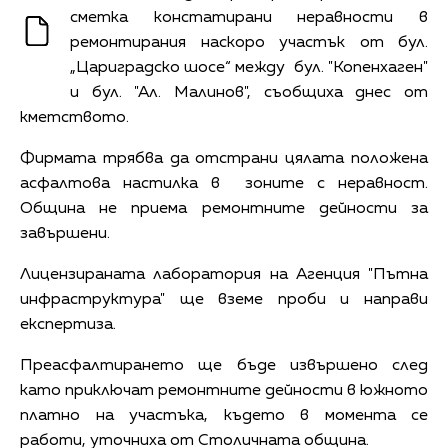
сметка констатирани неравности в
ремонтирания наскоро участък от бул.
„Цариградско шосе“ между бул. "Копенхаген"
и бул. "Ал. Малинов", съобщиха днес от
кметството.
Фирмата трябва да отстрани цялата положена
асфалтова настилка в зоните с неравност.
Община не приема ремонтните дейности за
завършени.
Лицензираната лаборатория на Агенция "Пътна
инфраструктура" ще вземе проби и направи
експертиза.
Преасфалтирането ще бъде извършено след
като приключат ремонтните дейности в южното
платно на участъка, където в момента се
работи, уточниха от Столичната община.