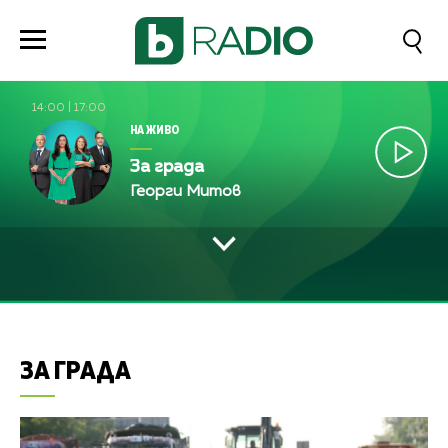
14:00
|
17:00
НА ЖИВО
За града
Георги Митов
ЗА ГРАДА