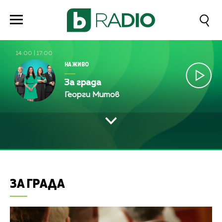
14:00
|
17:00
НА ЖИВО
За града
Георги Митов
ЗА ГРАДА