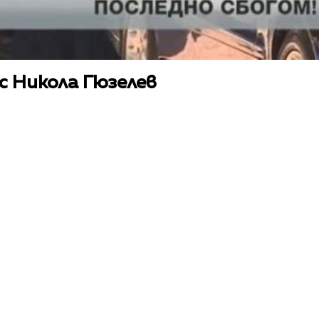
 с Никола Гюзелев