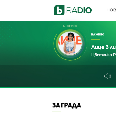
НО
17:30
|
18:00
НА ЖИВО
Лице в л
Цветанка Р
ЗА ГРАДА