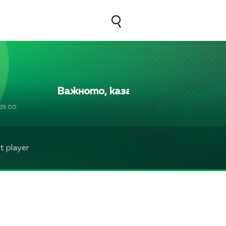
Важното, казано на глас
Важно
19:00
 player