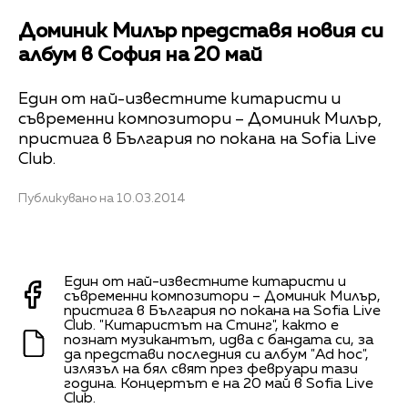
Доминик Милър представя новия си
албум в София на 20 май
Един от най-известните китаристи и
съвременни композитори – Доминик Милър,
пристига в България по покана на Sofia Live
Club.
Публикувано на 10.03.2014
Един от най-известните китаристи и
съвременни композитори – Доминик Милър,
пристига в България по покана на Sofia Live
Club. "Китаристът на Стинг", както е
познат музикантът, идва с бандата си, за
да представи последния си албум "Ad hoc",
излязъл на бял свят през февруари тази
година. Концертът е на 20 май в Sofia Live
Club.