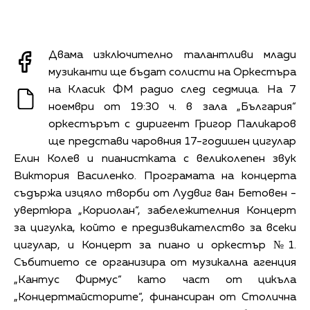
Двама изключително талантливи млади
музиканти ще бъдат солисти на Оркестъра
на Класик ФМ радио след седмица. На 7
ноември от 19:30 ч. в зала „България“
оркестърът с диригент Григор Паликаров
ще представи чаровния 17-годишен цигулар
Елин Колев и пианистката с великолепен звук
Виктория Василенко. Програмата на концерта
съдържа изцяло творби от Лудвиг ван Бетовен -
увертюра „Кориолан“, забележителния Концерт
за цигулка, който е предизвикателство за всеки
цигулар, и Концерт за пиано и оркестър №1.
Събитието се организира от музикална агенция
„Кантус Фирмус“ като част от цикъла
„Концертмайсторите“, финансиран от Столична