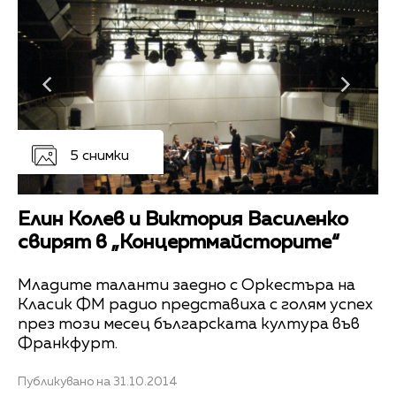
5 снимки
Елин Колев и Виктория Василенко
свирят в „Концертмайсторите“
Младите таланти заедно с Оркестъра на
Класик ФМ радио представиха с голям успех
през този месец българската култура във
Франкфурт.
Публикувано на 31.10.2014