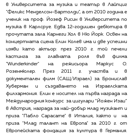
в Университета за музика и театър в Лайпциг
"Феликс Менделсон-Бартолди", а от 2010 година е
ученик на проф. Йозеф Рисин в Университета по
музика в Карлсруе. Едва 12-годишен дебютира в
прочутата зала Карнеги Хол в Ню Йорк. Освен на
концертната сцена Елин Колев има и две успешни
изяви като актьор: през 2010 г. той печели
кастинга за главната роля във филма
"Wunderkinder" на режисьора Маркус О.
Розенмюлер. През 2011 г. участва и в
документален филм (САЩ/Израел) за Бронислав
Хуберман и създаването на Израелската
филхармония. Елин е носител на първа награда на
Международния конкурс за цигулари “Йожен Изаи”
в Австрия, награда за най-добър млад музикант и
приза "Пабло Сарасате" в Италия, както и на
приза "Млад талант на Европа" за 2010 г. от
Европейската фондация за култура в Германия.