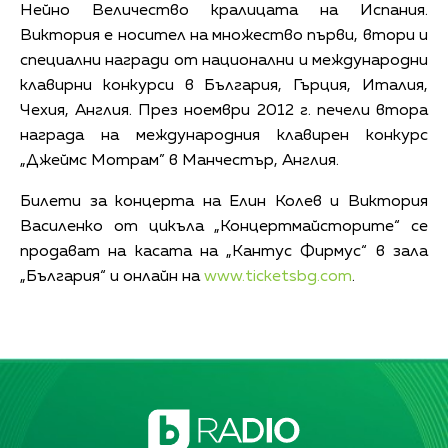
Нейно Величество кралицата на Испания.
Виктория е носител на множество първи, втори и
специални награди от национални и международни
клавирни конкурси в България, Гърция, Италия,
Чехия, Англия. През ноември 2012 г. печели втора
награда на международния клавирен конкурс
„Джеймс Мотрам” в Манчестър, Англия.
Билети за концерта на Елин Колев и Виктория
Василенко от цикъла „Концертмайсторите“ се
продават на касата на „Кантус Фирмус“ в зала
„България“ и онлайн на
www.ticketsbg.com
.