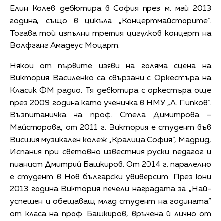
Елин Колев дебютира в София през м. май 2013
година, също в цикъла „Концертмайсторите“.
Тогава той изпълни третия цигулков концерт на
Волфганг Амадеус Моцарт.
Някои от първите изяви на голяма сцена на
Виктория Василенко са свързани с Оркестъра на
Класик ФМ радио. Тя дебютира с оркестъра още
през 2009 година като ученичка в НМУ „Л. Пипков“.
Възпитаничка на проф. Стела Димитрова –
Майсторова, от 2011 г. Виктория е студент във
Висшия музикален колеж „Кралица София”, Мадрид,
Испания при световно известния руски педагог и
пианист Дмитрий Башкиров. От 2014 г. паралелно
е студент в Нов български увиверсит. През юни
2013 година Виктория печели наградата за „Най-
успешен и обещаващ млад студент на годината”
от класа на проф. Башкиров, връчена й лично от