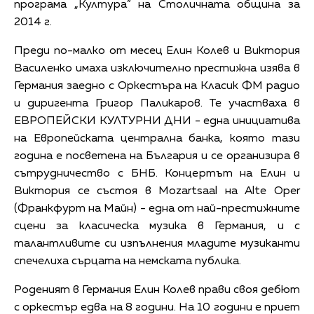
програма „Култура” на Столичната община за
2014 г.
Преди по-малко от месец Елин Колев и Виктория
Василенко имаха изключително престижна изява в
Германия заедно с Оркестъра на Класик ФМ радио
и диригента Григор Паликаров. Те участваха в
ЕВРОПЕЙСКИ КУЛТУРНИ ДНИ - една инициатива
на Европейската централна банка, която тази
година е посветена на България и се организира в
сътрудничество с БНБ. Концертът на Елин и
Виктория се състоя в Mozartsaal на Alte Oper
(Франкфурт на Майн) - една от най-престижните
сцени за класическа музика в Германия, и с
талантливите си изпълнения младите музиканти
спечелиха сърцата на немската публика.
Роденият в Германия Елин Колев прави своя дебют
с оркестър едва на 8 години. На 10 години е приет