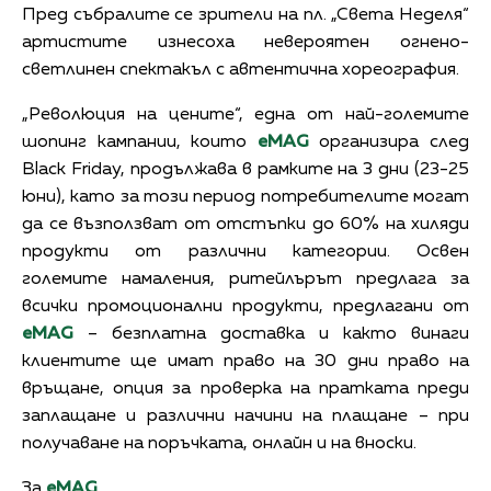
Пред събралите се зрители на пл. „Света Неделя“
артистите изнесоха невероятен огнено-
светлинен спектакъл с автентична хореография.
„Революция на цените“, една от най-големите
шопинг кампании, които
eMAG
организира след
Black Friday, продължава в рамките на 3 дни (23-25
юни), като за този период потребителите могат
да се възползват от отстъпки до 60% на хиляди
продукти от различни категории. Освен
големите намаления, ритейлърът предлага за
всички промоционални продукти, предлагани от
eMAG
– безплатна доставка и както винаги
клиентите ще имат право на 30 дни право на
връщане, опция за проверка на пратката преди
заплащане и различни начини на плащане – при
получаване на поръчката, онлайн и на вноски.
За
eMAG