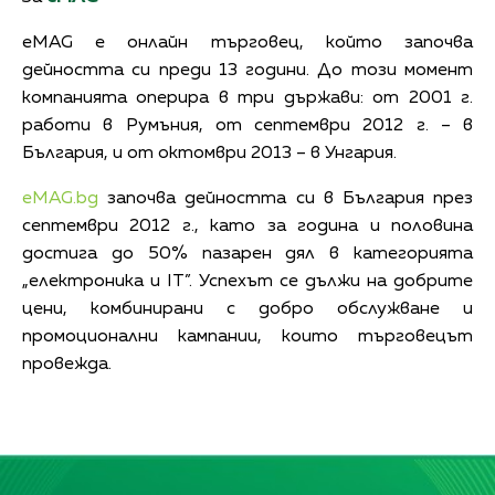
еMAG e онлайн търговец, който започва
дейността си преди 13 години. До този момент
компанията оперира в три държави: от 2001 г.
работи в Румъния, от септември 2012 г. – в
България, и от октомври 2013 – в Унгария.
eMAG.bg
започва дейността си в България през
септември 2012 г., като за година и половина
достига до 50% пазарен дял в категорията
„електроника и IT”. Успехът се дължи на добрите
цени, комбинирани с добро обслужване и
промоционални кампании, които търговецът
провежда.