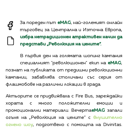
За пореден път
eMAG
, най-големият онлайн
търговец за Централна и Източна Европа,
избра нетрадиционен атрактивен начин да
представи „Революция на цените“.
В първия ден на голямата шопинг кампания
специалният "революционен" екип на
eMAG
,
познат на публиката от предишни революционни
кампании, забавлява столичани със серия от
флашмобове на различни локации в града.
Актьорите се придвижваха с Fire Bus, зареждайки
хората с много положителни емоции и
промоционални материали. Вечерта
eMAG
запали
огъня на „Революция на цените” с
внушително
огнено шоу
, подготвено с помощта на Divinitas.