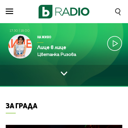
17:30
|
18:00
НА ЖИВО
Лице в лице
Цветанка Ризова
ЗА ГРАДА