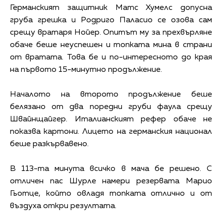
Германският защитник Матс Хумелс допусна
груба грешка и Родриго Паласио се озова сам
срещу вратаря Нойер. Опитът му за прехвърляне
обаче беше неуспешен и топката мина в страни
от вратата. Това бе и по-интересното до края
на първото 15-минутно продължение.
Началото на второто продължение беше
белязано от два поредни груби фаула срещу
Швайнщайгер. Италианският рефер обаче не
показва картони. Лицето на германския национал
беше разкървавено.
В 113-та минута всичко в мача бе решено. С
отличен пас Шурле намери резервата Марио
Гьотце, който овладя топката отлично и от
въздуха откри резултата.