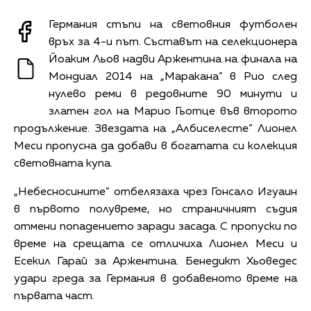
Германия стъпи на световния футболен
връх за 4-и път. Съставът на селекционера
Йоаким Льов надви Аржентина на финала на
Мондиал 2014 на „Маракана” в Рио след
нулево реми в редовните 90 минути и
златен гол на Марио Гьотце във второто
продължение. Звездата на „Албиселесте” Лионел
Меси пропусна да добави в богатата си колекция
световната купа.
„Небесносините” отбелязаха чрез Гонсало Игуаин
в първото полувреме, но страничният съдия
отмени попадението заради засада. С пропуски по
време на срещата се отличиха Лионел Меси и
Есекил Гарай за Аржентина. Бенедикт Хьоведес
удари греда за Германия в добавеното време на
първата част.