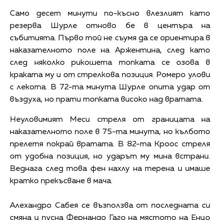
Само десет минути по-късно влезлият като
резерва Шурле отново бе в центъра на
събитията. Първо той не съумя да се ориентира в
наказателното поле на Аржентина, след като
след няколко рикошета топката се озова в
краката му и от стрелкова позиция. Ромеро улови
с лекота. В 72-та минута Шурле опита удар от
въздуха, но прати топката високо над вратата.
Неуловимият Меси стреля от границата на
наказателното поле в 75-та минута, но кълбото
прелетя покрай вратата. В 82-та Кроос стреля
от удобна позиция, но ударът му мина встрани.
Веднага след това фен нахлу на терена и имаше
кратко прекъсване в мача.
Алехандро Сабея се възползва от последната си
смяна и пусна Фернандо Гаго на мястото на Енцо