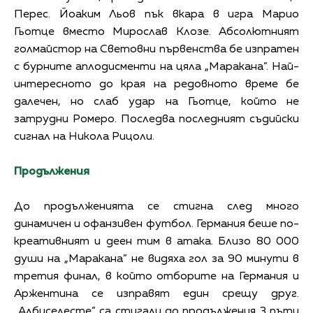
Перес. Йоаким Льов пък вкара в игра Марио
Гьотце вместо Мирослав Клозе. Абсолютният
голмайстор на Световни първенства бе изпратен
с бурните аплодисменти на цяла „Маракана”. Най-
интересното до края на редовното време бе
далечен, но слаб удар на Гьотце, който не
затрудни Ромеро. Последва последният съдийски
сигнал на Никола Рицоли.
Продължения
До продълженията се стигна след много
динамичен и офанзивен футбол. Германия беше по-
креативният и деен тим в атака. Близо 80 000
души на „Маракана” не видяха гол за 90 минути в
третия финал, в който отборите на Германия и
Аржентина се изправят един срещу друг.
„Албиселесте” са стигали до продължения 3 пъти