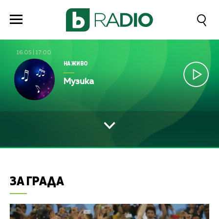
16:05
|
17:00
НА ЖИВО
Музика
ЗА ГРАДА