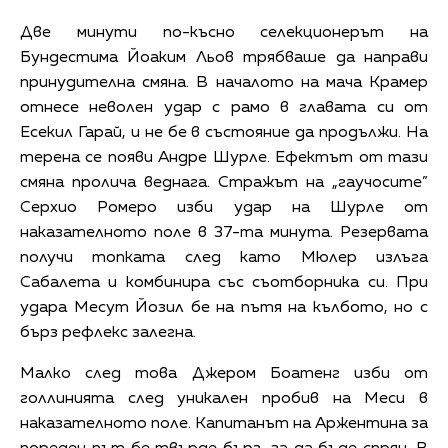
Две минути по-късно селекционерът на
Бундестима Йоаким Льов трябваше да направи
принудителна смяна. В началото на мача Крамер
отнесе неволен удар с рамо в главата си от
Есекил Гарай, и не бе в състояние да продължи. На
терена се появи Андре Шурле. Ефектът от тази
смяна пролича веднага. Стражът на „гаучосите”
Серхио Ромеро изби удар на Шурле от
наказателното поле в 37-та минута. Резервата
получи топката след като Мюлер излъга
Сабалета и комбинира със съотборника си. При
удара Месут Йозил бе на пътя на кълбото, но с
бърз рефлекс залегна.
Малко след това Джером Боатенг изби от
голлинията след уникален пробив на Меси в
наказателното поле. Капитанът на Аржентина за