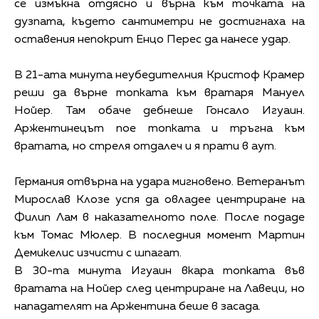
се измъкна отдясно и върна към точката на
дузпата, където сантиметри не достигнаха на
оставения непокрит Енцо Перес да нанесе удар.
В 21-ата минута неубедителния Кристоф Крамер
реши да върне топката към вратаря Мануел
Нойер. Там обаче дебнеше Гонсало Игуаин.
Аржентинецът пое топката и тръгна към
вратата, но стреля отдалеч и я прати в аут.
Германия отвърна на удара мигновено. Ветеранът
Мирослав Клозе успя да овладее центриране на
Филип Лам в наказателното поле. После подаде
към Томас Мюлер. В последния момент Мартин
Демикелис изчисти с шпагат.
В 30-та минута Игуаин вкара топката във
вратата на Нойер след центриране на Лавеци, но
нападателят на Аржентина беше в засада.