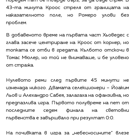
пореден път бе твърде бърз, за да бъде спрян. В
43-та минута Кроос стреля от границата на
наказателното поле, но Ромеро улови без
проблем.
В добавеното време на първата част Хьоведес с
глава засече центриране на Кроос от корнер, но
топката се отби в гредата. Кълбото отскочи в
Томас Мюлер, но той не внимаваше, и бе уловено
от стража.
Нулевото реми след първите 45 минути не
изненада никого. Двамата селекционери – Йоаким
Льов и Алехандро Сабея, залагаха на офанзивна, но
предпазлива игра. Първото полувреме на пет от
последните седем финала на световни
първенства е завършвало при резултат 0:0.
На почивката в игра за „небесносините” влезе