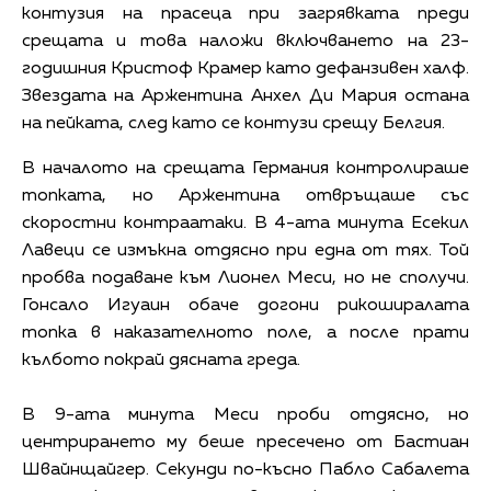
контузия на прасеца при загрявката преди
срещата и това наложи включването на 23-
годишния Кристоф Крамер като дефанзивен халф.
Звездата на Аржентина Анхел Ди Мария остана
на пейката, след като се контузи срещу Белгия.
В началото на срещата Германия контролираше
топката, но Аржентина отвръщаше със
скоростни контраатаки. В 4-ата минута Есекил
Лавеци се измъкна отдясно при една от тях. Той
пробва подаване към Лионел Меси, но не сполучи.
Гонсало Игуаин обаче догони рикоширалата
топка в наказателното поле, а после прати
кълбото покрай дясната греда.
В 9-ата минута Меси проби отдясно, но
центрирането му беше пресечено от Бастиан
Швайнщайгер. Секунди по-късно Пабло Сабалета