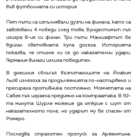
във футболната си история.
Пет пъти са изпълнявали дузпи на финала, като са
завоювали 4 победи след това. Бундестимът пък
изигра 8-ия си финал. Три пъти Маншафтът бе
вдигал световната купа досега. Историята
показва, че стигне ли се до наказателни удари,
Германия винаги излиза победител.
В днешния сблъсък възпитаниците на Йоаким
Льов излязоха за продълженията по-настървено и
пресираха противника постоянно. Момчетата на
Сабея пък играеха предимно на контраатака. В 92-
та минута Шурле можеше да открие с шут от
наказателното поле, но ударът му бе спасен от
Ромеро.
Последва страхотен пропуск за Аржентина.