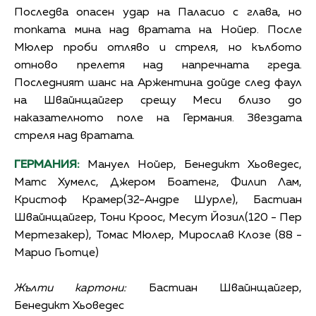
Последва опасен удар на Паласио с глава, но
топката мина над вратата на Нойер. После
Мюлер проби отляво и стреля, но кълбото
отново прелетя над напречната греда.
Последният шанс на Аржентина дойде след фаул
на Швайнщайгер срещу Меси близо до
наказателното поле на Германия. Звездата
стреля над вратата.
ГЕРМАНИЯ:
Мануел Нойер, Бенедикт Хьоведес,
Матс Хумелс, Джером Боатенг, Филип Лам,
Кристоф Крамер(32-Андре Шурле), Бастиан
Швайнщайгер, Тони Кроос, Месут Йозил(120 - Пер
Мертезакер), Томас Мюлер, Мирослав Клозе (88 -
Марио Гьотце)
Жълти картони:
Бастиан Швайнщайгер,
Бенедикт Хьоведес