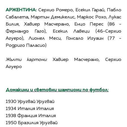
АРЖЕНТИНА:
Серхио Ромеро, Есекил Гарай, Пабло
Сабалета, Мартин Демикелис, Маркос Рохо, Лукас
Билия, Хавиер Масчерано, Енцо Перес (86 -
Фернандо Гаго), Есекил Лавеци (46-Серхио
Агуеро), Лионел Меси, Гонсало Игуаин (77 -
Родриго Паласио)
Жълти картони:
Хавиер Масчерано, Серхио
Агуеро
Домакини и световни шампиони по футбол:
1930 Уругвай Уругвай
1934 Италия Италия
1938 Франция Италия
1950 Бразилия Уругвай