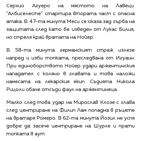
Серхио Агуеро на мястото на Лавеци.
”Албиселесте” стартира втората част с опасна
атака. В 47-та минута Меси се оказа зад гърба на
защитата след като бе изведен от Лукас Билия,
но стреля край вратата на Нойер.
В 58-та минута германският страж излезе
напред и изби топката, преследвана от Игуаин.
При единоборството Нойер удари аржентинския
нападател с коляно в главата и това наложи
намесата на лекарския екип. Съдията Никола
Рицоли обаче отсъди фаул на аржентинеца.
Малко след това удар на Мирослав Клозе с глава
след центриране на Филип Лам попадна в ръцете
на вратаря Ромеро. В 62-та минута Йозил не успя
добре да засече центриране на Шурле и прати
топката в аут.