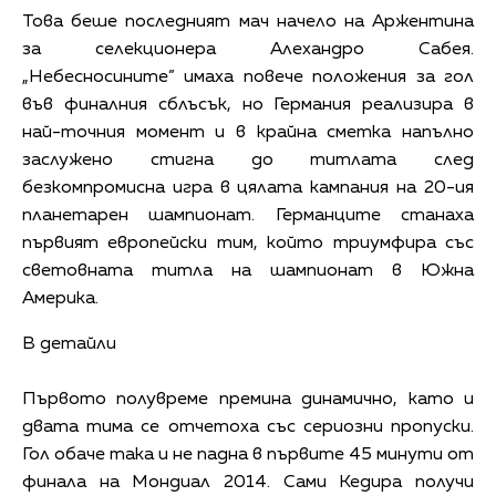
Това беше последният мач начело на Аржентина
за селекционера Алехандро Сабея.
„Небесносините” имаха повече положения за гол
във финалния сблъсък, но Германия реализира в
най-точния момент и в крайна сметка напълно
заслужено стигна до титлата след
безкомпромисна игра в цялата кампания на 20-ия
планетарен шампионат. Германците станаха
първият европейски тим, който триумфира със
световната титла на шампионат в Южна
Америка.
В детайли
Първото полувреме премина динамично, като и
двата тима се отчетоха със сериозни пропуски.
Гол обаче така и не падна в първите 45 минути от
финала на Мондиал 2014. Сами Кедира получи