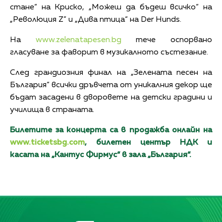
стане“ на Криско, „Можеш да бъдеш всичко“ на
„Революция Z” и „Дива птица“ на Der Hunds.
На
www.zelenatapesen.bg
тече оспорвано
гласуване за фаворит в музикалното състезание.
След грандиозния финал на „Зелената песен на
България“ всички дръвчета от уникалния декор ще
бъдат засадени в дворовете на детски градини и
училища в страната.
Билетите за концерта са в продажба онлайн на
www.ticketsbg.com
,
билетен център НДК и
касата на „Кантус Фирмус“ в зала „България“.