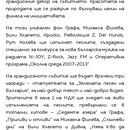
грандиозния декор на събитието. Красотата на
природата ще се разкрие по вълнуващ начин на
финала на инициативата.
На този уникален фон Графа, Михаела Филева,
Били Хлапето, Криско, Революция Z, Der Hunds,
Рут Колева ще изпълнят песните, създадени
специално за конкурса за нова българска музика на
радиата N-JOY, Z-Rock, Jazz FM и Оперативна
програма „Околна среда 2007-2013“.
На грандиозното събитие ще бъдат връчени три
награди – статуетката за „Зелената песен на
България“, за най-добър текст и най-добро видео.
Зрителите в зала 1 на НДК ще гледат на живо
изпълненията на песните, превърнали се в
тотални хитове – „Седемте езера“ на Графа,
„Приливи и отливи“ на Михаела Филева, „Слънчеви
дни“ на Били Хлапето и Дивна, „Няма к‘во да