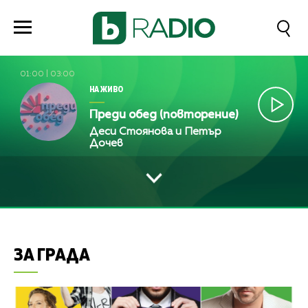
01:00
|
03:00
НА ЖИВО
Преди обед (повторение)
Деси Стоянова и Петър
Дочев
ЗА ГРАДА