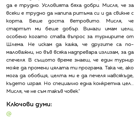
да е трудно. Условията бяха добри. Мисля, че за
всеки е трудно да напипа ритъма си и да свикне с
корта. Беше доста ветровито. Мисля, че
стартът ми беше добър. Винаги имам цели,
особено когато става въпрос за турнирите от
Шлема. Не искам да кажа, че другите са по-
маловажни, но във всяка надпревара излизам, за да
спечеля. В същото време знаеш, че един турнир
може да промени цялата ти програма. Така че, ако
мога да обобщя, целта ми е да печеля навсякъде,
където играя. Но специално една конкретна цел...
Мисля, че не съм такъв човек."
Ключови думи:
@