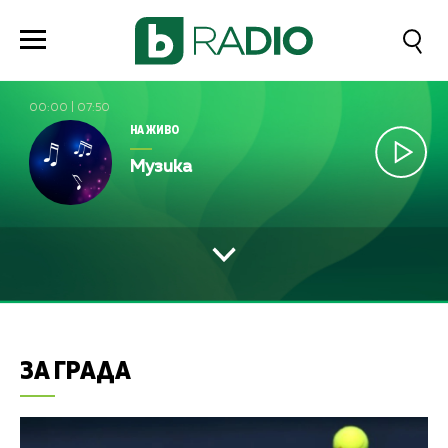
00:00
|
07:50
НА ЖИВО
Музика
ЗА ГРАДА