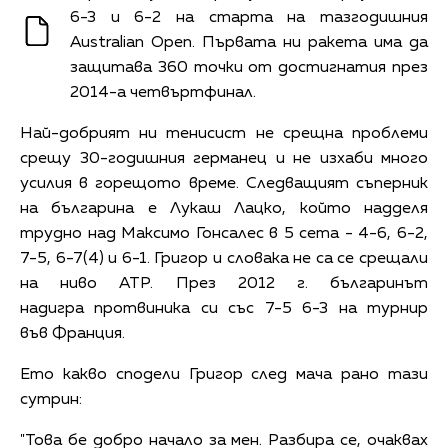
6-3 и 6-2 на старта на тазгодишния
Australian Open. Първата ни ракета има да
защитава 360 точки от достигнатия през
2014-а четвъртфинал.
Най-добрият ни тенисист не срещна проблеми
срещу 30-годишния германец и не изхаби много
усилия в горещото време. Следващият съперник
на българина е Лукаш Лацко, който надделя
трудно над Максимо Гонсалес в 5 сета - 4-6, 6-2,
7-5, 6-7(4) и 6-1. Григор и словака не са се срещали
на ниво ATP. През 2012 г. българинът
надигра протвиника си със 7-5 6-3 на турнир
във Франция.
Ето какво сподели Григор след мача рано тази
сутрин:
"Това бе добро начало за мен. Разбира се, очаквах