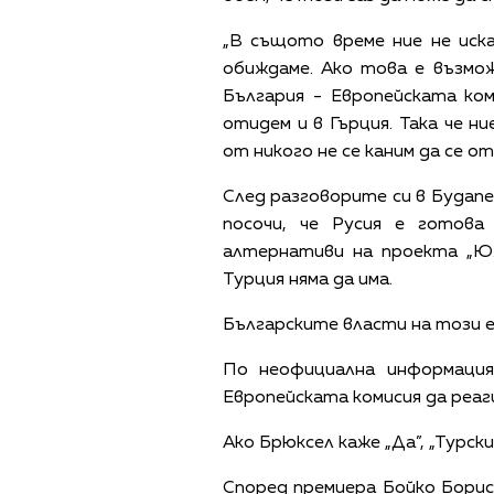
„В същото време ние не иска
обиждаме. Ако това е възмож
България - Европейската ком
отидем и в Гърция. Така че н
от никого не се каним да се от
След разговорите си в Будап
посочи, че Русия е готова
алтернативи на проекта „Ю
Турция няма да има.
Българските власти на този 
По неофициална информаци
Европейската комисия да реаг
Ако Брюксел каже „Да”, „Турск
Според премиера Бойко Борис