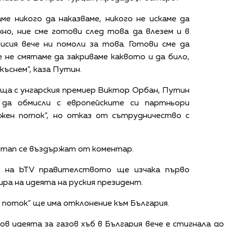
ме никого да наказваме, никого не искаме да
но, ние сме готови след това да влезем и в
исия вече ни помоли за това. Готови сме да
ие не смятаме да закриваме каквото и да било,
къснем”, каза Путин.
еща с унгарския премиер Виктор Орбан, Путин
 да обмисли с европейските си партньори
жен поток”, но отказ от сътрудничество с
етап се въздържат от коментар.
я на bTV правителството ще изчака първо
ира на идеята на руския президент.
и поток” ще има отклонение към България.
ов идеята за газов хъб в България вече е стигнала д