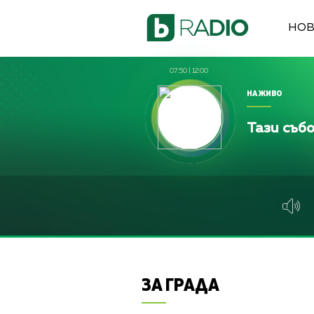
НО
07:50
|
12:00
НА ЖИВО
Тази съб
бенова
Алекс Кръстева, Жени Марчева и Диана Л
ЗА ГРАДА