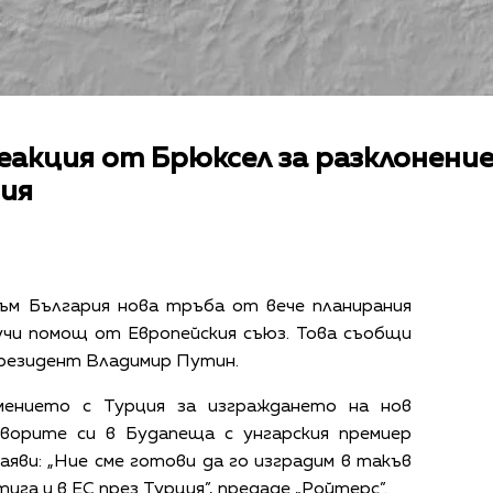
акция от Брюксел за разклонение
рия
към България нова тръба от вече планирания
лучи помощ от Европейския съюз. Това съобщи
резидент Владимир Путин.
мението с Турция за изграждането на нов
оворите си в Будапеща с унгарския премиер
яви: „Ние сме готови да го изградим в такъв
тига и в ЕС през Турция”, предаде „Ройтерс”.