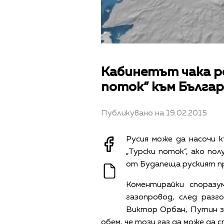
Кабинетът чака ре
поток” към Бълга
Публикувано на 19.02.2015
Русия може да насочи 
„Турски поток”, ако по
от Будапеща руският п
Коментирайки споразу
газопровод, след разг
Виктор Орбан, Путин за
обем, че този газ да може да с