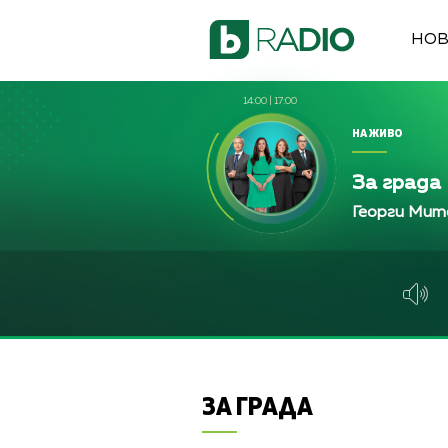
НО
14:00
|
17:00
НА ЖИВО
За града
Георги Мит
ЗА ГРАДА