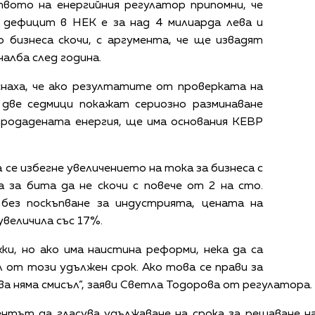
ото на енергийния регулатор припомни, че
дефицит в НЕК е за над 4 милиарда лева и
 бизнеса скочи, с аргумента, че ще извадят
алба след година.
снаха, че ако резултатите от проверката на
 две седмици покажат сериозно разминаване
продадената енергия, ще има основания КЕВР
а се избегне увеличението на тока за бизнеса с
 за бита да не скочи с повече от 2 на сто.
без поскъпване за индустрията, цената на
увеличила със 17%.
ки, но ако има наистина реформи, нека да са
л от този удължен срок. Ако това се прави за
а няма смисъл”, заяви Светла Тодорова от регулатора.
нтът да гласува удължаване на срока за решаване на