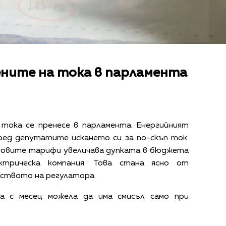
ните на тока в парламента
тока се пренесе в парламента. Енергийният
ед депутатите искането си за по-скъп ток.
 новите тарифи увеличава дупката в бюджета
ктрическа компания. Това стана ясно от
дството на регулатора.
а с месец можела да има смисъл само при