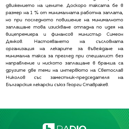
движението на цените. Доскоро таксата бе в
размер на 1 % от минималната работна заплата,
но при последното повишение на минималното
заплащане това изискване отпадна по идея на
вицепремиера и финансов министър Симеон
Дянков. Настояването на съсловната
организация на лекарите за въвеждане на
минимална такса за преглед при специалист без
направление и ниското заплащане в бранша са
другите две теми на интервюто на Светослав
Николов със заместник-председателя на
Българския лекарски съюз Георги Ставракев.