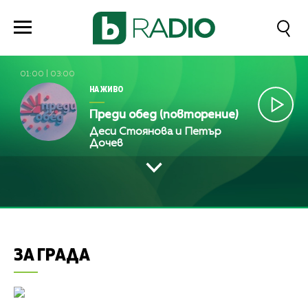
01:00
|
03:00
НА ЖИВО
Преди обед (повторение)
Деси Стоянова и Петър
Дочев
ЗА ГРАДА