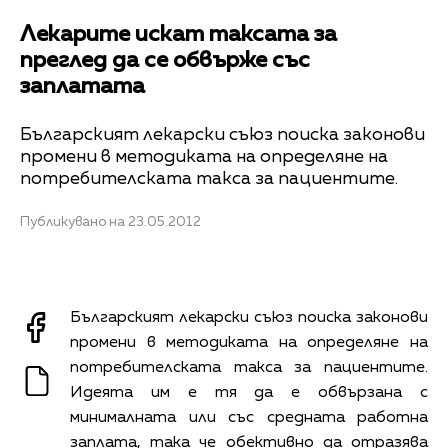
Лекарите искат таксата за
преглед да се обвърже със
заплатата
Българският лекарски съюз поиска законови
промени в методиката на определяне на
потребителската такса за пациентите.
Публикувано на 23.05.2012
Българският лекарски съюз поиска законови
промени в методиката на определяне на
потребителската такса за пациентите.
Идеята им е тя да е обвързана с
минималната или със средната работна
заплата, така че обективно да отразява