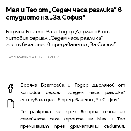
Мая и Тео от „Седем часа разлика” в
студиото на „За София”
Боряна Братоева и Тодор Дърлянов от
хитовия сериал „Седем часа разлика“
гостуваха днес в предаването „За София“.
Публикувано на 02.03.2012
Боряна Братоева и Тодор Дърлянов от
хитовия сериал „Седем часа разлика“
гостуваха днес в предаването „За София“.
Те разкриха, че през втория сезон на
семейната сага героите им Мая и Тео
преминават през драматични събития,