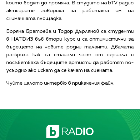
които водят до промяна. В студито на bTV радио
актьорите говориха за работата им на
снимачната площадка.
Боряна Братоева и Тодор Дърлянов са студенти
в НАТФИЗ във втори курс и са оптимистични за
бъдещето на новите родни таланти. Двамата
разкриха как са станали част от сериала и
посъветваха бъдещите артисти да работят по-
усърдно ако искат да се качат на сцената.
Чуйте цялото интервю в прикачения файл.