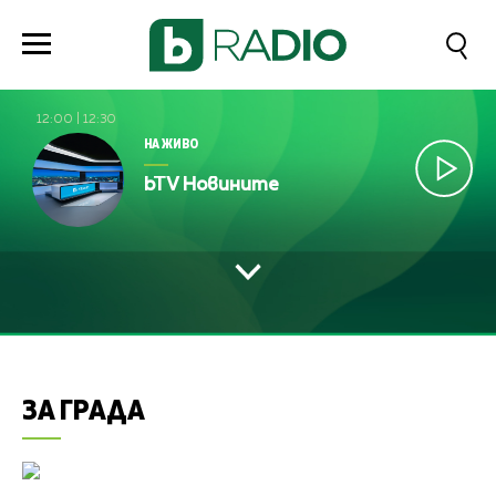
12:00
|
12:30
НА ЖИВО
bTV Новините
ЗА ГРАДА