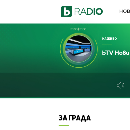
НО
23:00
|
23:30
НА ЖИВО
bTV Нов
ЗА ГРАДА