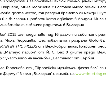
р й предоставя за ползване изключително ценен инст
и кариера, Мила Георгиева си остава много земен и ес
случва доста често, тя разделя времето си между Щу
 й е българин и работи като адвокат в Лондон. Мила е
илна връзка със своите родители в България.
ал“ 2015 ще представи над 16 различни събития с раз
на Мила Георгиева, фестивалната програма включва
TIN IN THE FIELDS
от Великобритания, клавирен рец
а „Матеус пасион“ от Й. С. Бах в дните преди Вели
o
с участието на ансамбъл „Белтанго“ от Сърбия.
 Георгиева от „Европейски музикален фестивал“ са н
 Фирмус“ в зала „България“ и онлайн на
www.ticketsbg.