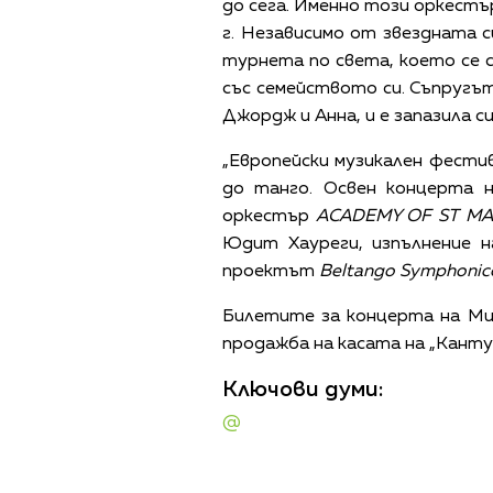
до сега. Именно този оркестъ
г. Независимо от звездната с
турнета по света, което се 
със семейството си. Съпругът
Джордж и Анна, и е запазила с
„Европейски музикален фестив
до танго. Освен концерта 
оркестър
ACADEMY OF ST MAR
Юдит Хауреги, изпълнение н
проектът
Beltango Symphonic
Билетите за концерта на Мила
продажба на касата на „Кантус
Ключови думи:
@