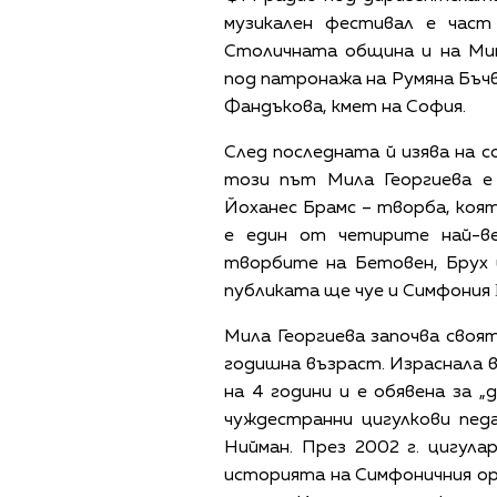
музикален фестивал е час
Столичната община и на Ми
под патронажа на Румяна Бъчв
Фандъкова, кмет на София.
След последната й изява на с
този път Мила Георгиева е 
Йоханес Брамс – творба, коят
е един от четирите най-ве
творбите на Бетовен, Брух 
публиката ще чуе и Симфония
Мила Георгиева започва своя
годишна възраст. Израснала в
на 4 години и е обявена за „
чуждестранни цигулкови пед
Нийман. През 2002 г. цигул
историята на Симфоничния о