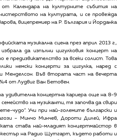
т от Календара на културните събития на
нистерството на културата, и се провежда
арова, вицепремиер на Р. България и Йорданка
офийската музикална сцена през април 2013 г.,
избрала да изпълни цигулковия концерт на
о е предизвикателство за всеки солист. Това
лики немски концерти за цигулка, наред с
и Менделсон. Във втората част на вечерта
 №4 от Лудвиг Ван Бетовен.
та удивителна концертна кариера още на 8-9
 семейство на музиканти, тя започва да свири
дете-чудо“. Учи при най-големите български и
агози – Минчо Минчев, Дороти Дилей, Ифра
арката става най-младият концертмайстор в
ркестър на Радио Щутгарт, където работи и