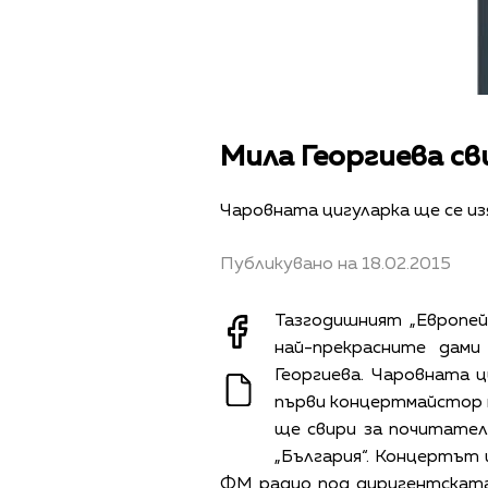
Мила Георгиева св
Чаровната цигуларка ще се из
Публикувано на 18.02.2015
Тазгодишният „Европей
най-прекрасните дами
Георгиева. Чаровната ц
първи концертмайстор 
ще свири за почитатели
„България“. Концертът 
ФМ радио под диригентската