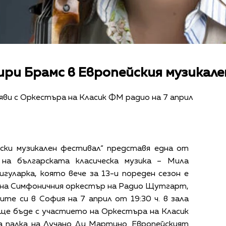
ири Брамс в Европейския музикал
яви с Оркестъра на Класик ФМ радио на 7 април
ски музикален фестивал“ представя една от
 на българската класическа музика – Мила
игуларка, която вече за 13-и пореден сезон е
на Симфоничния оркестър на Радио Щутгарт,
те си в София на 7 април от 19:30 ч. в зала
ще бъде с участието на Оркестъра на Класик
 палка на Лучано Ди Мартино. Европейският