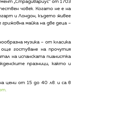
румент „Страдивариус“ от 1703
тествен човек. Когато не е на
тгарт и Лондон, където живее
 грижовна майка на две деца –
нообразна музика – от класика
 още гостуване на прочутия
итал на испанската пианистка
кденските празници, както и
а цени от 15 до 40 лв. и са в
com
.