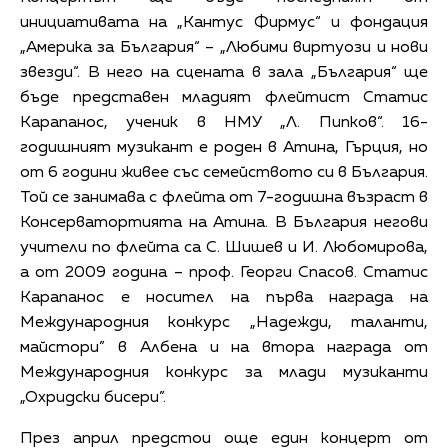
инициативата на „Кантус Фирмус“ и фондация
„Америка за България“ – „Любими виртуози и нови
звезди“. В него на сцената в зала „България“ ще
бъде представен младият флейтист Статис
Карапанос, ученик в НМУ „Л. Пипков“. 16-
годишният музикант е роден в Атина, Гърция, но
от 6 години живее със семейството си в България.
Той се занимава с флейта от 7-годишна възраст в
Консерватортията на Атина. В България негови
учители по флейта са С. Шишев и И. Любомирова,
а от 2009 година – проф. Георги Спасов. Статис
Карапанос е носител на първа награда на
Международния конкурс „Надежди, таланти,
майстори” в Албена и на втора награда от
Международния конкурс за млади музиканти
„Охридски бисери”.
През април предстои още един концерт от