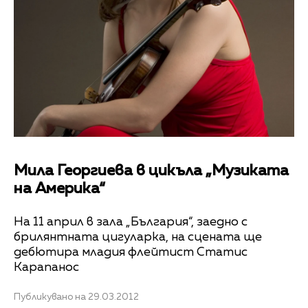
Мила Георгиева в цикъла „Музиката
на Америка“
На 11 април в зала „България“, заедно с
брилянтната цигуларка, на сцената ще
дебютира младия флейтист Статис
Карапанос
Публикувано на 29.03.2012