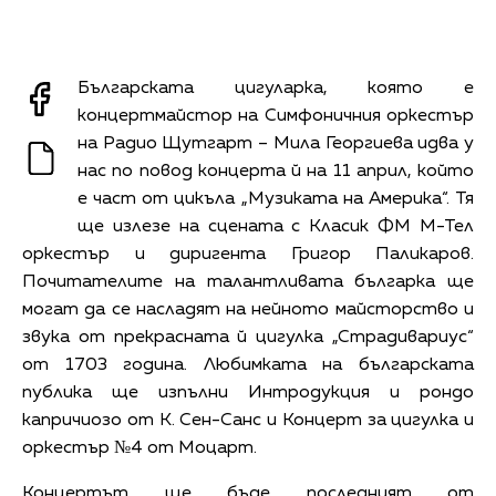
Българската цигуларка, която е
концертмайстор на Симфоничния оркестър
на Радио Щутгарт – Мила Георгиева идва у
нас по повод концерта й на 11 април, който
е част от цикъла „Музиката на Америка“. Тя
ще излезе на сцената с Класик ФМ М-Тел
оркестър и диригента Григор Паликаров.
Почитателите на талантливата българка ще
могат да се насладят на нейното майсторство и
звука от прекрасната й цигулка „Страдивариус“
от 1703 година. Любимката на българската
публика ще изпълни Интродукция и рондо
капричиозо от К. Сен-Санс и Концерт за цигулка и
оркестър №4 от Моцарт.
Концертът ще бъде последният от