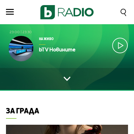
23:00
|
23:30
НА ЖИВО
bTV Новините
ЗА ГРАДА