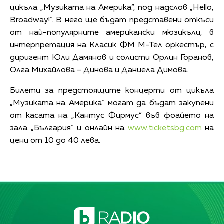
цикъла „Музиката на Америка“, под надслов „Hello,
Broadway!“. В него ще бъдат представени откъси
от най-популярните американски мюзикъли, в
интерпретация на Класик ФМ М-Тел оркестър, с
диригент Юли Дамянов и солисти Орлин Горанов,
Олга Михайлова – Динова и Даниела Димова.
Билети за предстоящите концерти от цикъла
„Музиката на Америка“ могат да бъдат закупени
от касата на „Кантус Фирмус“ във фоайето на
зала „България“ и онлайн на
www.ticketsbg.com
на
цени от 10 до 40 лева.