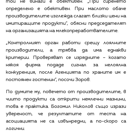
той не винаги е обективен. „При сиренето
определено е обективен. При маслото обаче
производителите изглежда слагат близки цени на
имитиращите продукти”, обясни председателят
на организацията на млекопреработвателите.
„Контролният орган работи срещу лоялните
производители, а трябва да има еднакви
критерии. Проверяват се изрядните – когато
някоя фирма подаде сигнал за нелоялна
конкуренция, после Агенцията по храните им е
постоянен гостенин”, посочи Зоров.
По думите му, повечето от производителите, в
чиито продукти са открити немлечни мазнини,
това е практика. Богомил Николов също изрази
увереност, че резултатите от теста на
асоциацията не са извънредни, а по-скоро са
логични.