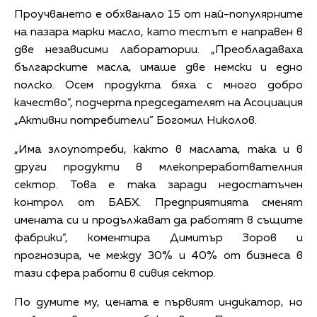
Проучването е обхванало 15 от най-популярните
на пазара марки масло, като тестът е направен в
две независими лаборатории. „Преобладаваха
българските масла, имаше две немски и едно
полско. Осем продукта бяха с много добро
качество”, подчерта председателят на Асоциация
„Активни потребители” Богомил Николов.
„Има злоупотреби, както в маслата, така и в
други продукти в млекопреработвателния
сектор. Това е така заради недостатъчен
контрол от БАБХ. Предприятията сменят
имената си и продължават да работят в същите
фабрики”, коментира Димитър Зоров и
прогнозира, че между 30% и 40% от бизнеса в
тази сфера работи в сивия сектор.
По думите му, цената е първият индикатор, но