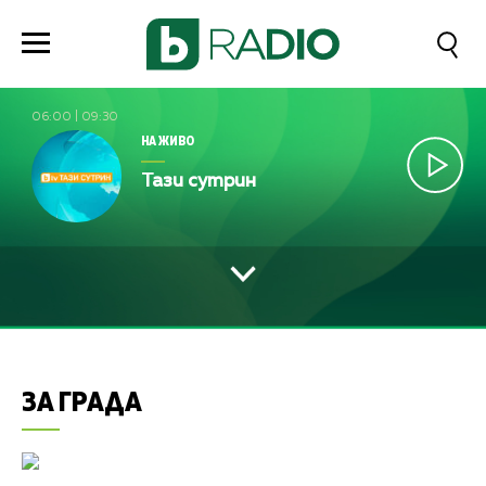
06:00
|
09:30
НА ЖИВО
Тази сутрин
ЗА ГРАДА