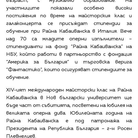
възраст, с музикално образование. На
участниците показали особено високи
постижения по време на майсторския клас и
галаконцерта се присъждат стипендии за
обучение при Райна Кабаиванска в Италия. Вече
над 70 са младите оперни изпълнители –
стипендианти на фонд “Райна Кабаиванска” на
НБУ, който работи в партньорство с фондация
“Америка за България” и търговска верига
“Фантастико”, които осигуряват стипендиите за
обучение.
XIV-ият международен майсторски клас на Райна
Кабаиванска в Нов български университет ще
бъде част от събитията, посветени на юбилея на
великата оперна дива. Юбилейната година на
Райна Кабаиванска е под патронажа на
Президента на Република България – г-н Росен
Плевнелиев.