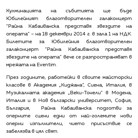
Кулминацията на събитията ще бъде
Юбилейният благотворителен галаконцерт
“Райна Кабаиванска представя звездите на
операта” – на 18 декември 2014 г. в зала 1 на НДК.
Билетите за Юбилейния благотворителен
галаконцерт “Райна Кабаиванска представя
звездите на операта” вече се разпространяват в
мрежата на Еventim.
През годините, работейки в своите майсторски
класове в Академия „Киджана“, Сиена, Италия, в
Музикалната академия „Веки-Тонели“ в Модена,
Италия и в Нов български университет, София,
България, Райна Кабаиванска подготви за
оперните сцени едни от най-големите нови
оперни изпълнители, чието присъствие се
забелязва в цял свят.