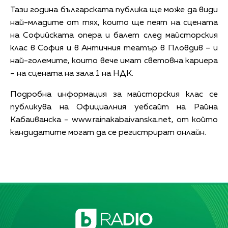
Тази година българската публика ще може да види
най-младите от тях, които ще пеят на сцената
на Софийската опера и балет след майсторския
клас в София и в Античния театър в Пловдив – и
най-големите, които вече имат световна кариера
– на сцената на зала 1 на НДК.
Подробна информация за майсторския клас се
публикува на Официалния уебсайт на Райна
Кабаиванска - www.rainakabaivanska.net, от който
кандидатите могат да се регистрират онлайн.