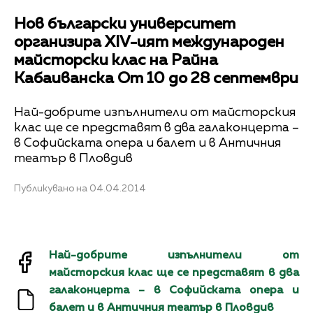
Нов български университет
организира XIV-ият международен
майсторски клас на Райна
Кабаиванска От 10 до 28 септември
Най-добрите изпълнители от майсторския
клас ще се представят в два галаконцерта –
в Софийската опера и балет и в Античния
театър в Пловдив
Публикувано на 04.04.2014
Най-добрите изпълнители от
майсторския клас ще се представят в два
галаконцерта – в Софийската опера и
балет и в Античния театър в Пловдив