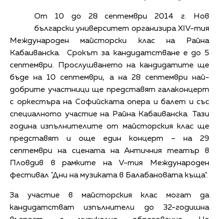
От 10 до 28 септември 2014 г. Нов
български университет организира XIV-тия
Международен майсторски клас на Райна
Кабаиванска. Срокът за кандидатстване е до 5
септември. Прослушването на кандидатите ще
бъде на 10 септември, а на 28 септември най-
добрите участници ще представят галаконцерт
с оркестъра на Софийската опера и балет и със
специалното участие на Райна Кабаиванска. Тази
година изпълнителите от майсторския клас ще
представят и още един концерт – на 29
септември на сцената на Античния театър в
Пловдив в рамките на V-тия Международен
фестивал "Дни на музиката в Балабановата къща".
За участие в майсторския клас могат да
кандидатстват изпълнители до 32-годишна