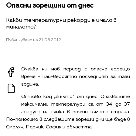
Опасни горещини от днес
Какви температурни рекорди е имало в
миналото?
Публикувано на 21.08.2012
Очаква ни нов период с опасно горещо
време - най-вероятно последният за тази
година.
Отново код „жълто” от днес. Очакваните
максимални температури са от 34 до 37
градуса на сянка в почти цялата страна.
По-поносимо в следващите горещи дни ще бъде в
Смолян, Перник, София и областта.