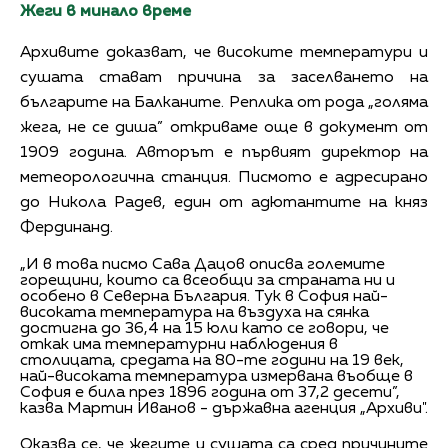
Жеги в минало време
Архивите доказват, че високите температури и
сушата стават причина за заселването на
българите на Балканите. Реплика от рода „голяма
жега, не се диша” откриваме още в документ от
1909 година. Авторът е първият директор на
метеорологична станция. Писмото е адресирано
до Никола Радев, един от адютантите на княз
Фердинанд.
„И в това писмо Сава Дацов описва големите
горещини, които са всеобщи за страната ни и
особено в Северна България. Тук в София най-
високата температура на въздуха на сянка
достигна до 36,4 на 15 юли като се говори, че
откак има температурни наблюдения в
столицата, средата на 80-те години на 19 век,
най-високата температура измервана въобще в
София е била през 1896 година от 37,2 десети”,
казва Мартин Иванов - държавна агенция „Архиви".
Оказва се, че жегите и сушата са сред причините