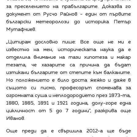
за преселението на прабългарите. Доказва го
документ от Русчо Райнов - един от първите
български метеоролози до историка Петър
Мутафчиев.
„Цитирам дословно пише: Все още не ми е
известно на мен, историческата наука да е
отделила внимание на тази хипотеза и макар
тезата, че хазарите са причина да бъдат
изтикани българите от степите към балканите.
Но положението е било доста жежко и даже в
същото си писмо, професорът споменава за
огромната суша и неплодородието през 1873-та,
1880, 1885, 1891 и 1921 година, долу-горе една
цикличност от 5 до 7 години”, разкрива още
Иванов.
Още преди да е свършила 2012-а ще бъде