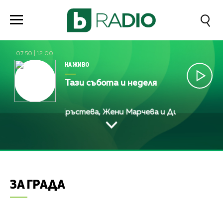
07:50
|
12:00
НА ЖИВО
Тази събота и неделя
ва
Алекс Кръстева, Жени Марчева и Диана Любенов
ЗА ГРАДА