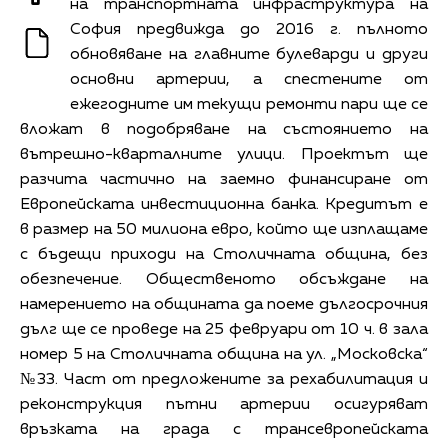
на транспортната инфраструктура на
София предвижда до 2016 г. пълното
обновяване на главните булеварди и други
основни артерии, а спестените от
ежегодните им текущи ремонти пари ще се
вложат в подобряване на състоянието на
вътрешно-кварталните улици. Проектът ще
разчита частично на заемно финансиране от
Европейската инвестиционна банка. Кредитът е
в размер на 50 милиона евро, който ще изплащаме
с бъдещи приходи на Столичната община, без
обезпечение. Общественото обсъждане на
намерението на общината да поеме дългосрочния
дълг ще се проведе на 25 февруари от 10 ч. в зала
номер 5 на Столичната община на ул. „Московска“
№33. Част от предложените за рехабилитация и
реконструкция пътни артерии осигуряват
връзката на града с трансевропейската