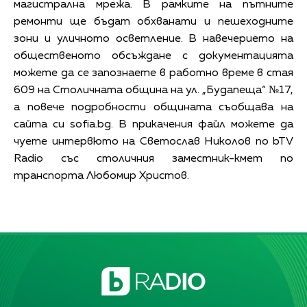
магистрална мрежа. В рамките на пътните
ремонти ще бъдат обхванати и пешеходните
зони и уличното осветление. В навечерието на
общественото обсъждане с документацията
можете да се запознаете в работно време в стая
609 на Столичната община на ул. „Будапеща“ №17,
а повече подробности общината съобщава на
сайта си sofia.bg. В прикачения файл можете да
чуете интервюто на Светослав Николов по bTV
Radio със столичния заместник-кмет по
транспорта Любомир Христов.