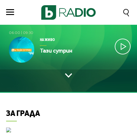
06:00
|
09:30
НА ЖИВО
Тази сутрин
ЗА ГРАДА