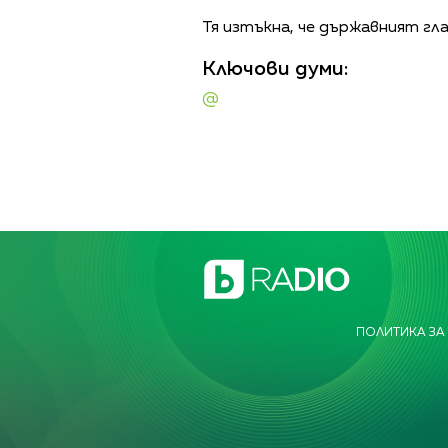
Тя изтъкна, че държавният гл
Ключови думи:
@
ПОЛИТИКА ЗА