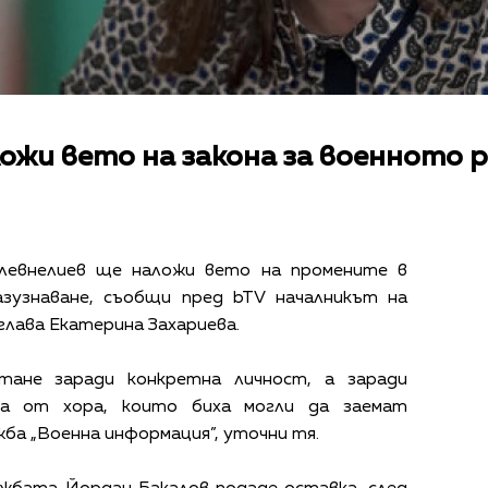
ожи вето на закона за военното 
левнелиев ще наложи вето на промените в
азузнаване, съобщи пред bTV началникът на
глава Екатерина Захариева.
тане заради конкретна личност, а заради
га от хора, които биха могли да заемат
ба „Военна информация”, уточни тя.