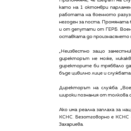
Припомняме, че шефът на сл
като на 1 октомври парламе
работата на военното разуз
негоден за поста. Промяната
и от депутати от ГЕРБ. Воен
оставката до произнасянето 
„Неизвестно защо заместни
директорът не може, никакв
директорите би трябвало да 
бъде цивилно лице и службата 
Директорът на служба „Вое
широки познания от толкова с
Ако има реална заплаха за н
КСНС. Безотговорно е КСНС д
Захариева.