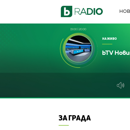
НО
19:00
|
20:00
НА ЖИВО
bTV Нов
ЗА ГРАДА