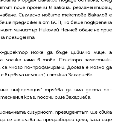
ужбата Йордан Бакалов подаде оставка, след
нтът прие промени в закона, регламентиращ
наване. Съгласно новите текстове Бакалов е
 беше предложена от БСП, но беше подкрепена
ният министър Николай Ненчев обаче не прие
на президента.
к-директор може да бъде цивилно лице, а
а логика няма в това. По-скоро заместник-
са много по-профилирани. Досега е могло да
е вървяла нелошо”, изтъкна Захариева.
нна информация” трябва да има доста по-
теснения кръг, посочи още Захариева.
ационалната сигурност, президентът ще свика
а се използва за предизборни цели, каза още