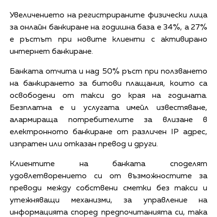
Увеличението на регистрираните физически лица
за онлайн банкиране на годишна база е 34%, а 27%
е ръстът при новите клиенти с активирано
интернет банкиране.
Банката отчита и над 50% ръст при ползването
на банкирането за битови плащания, които са
освободени от такси до края на годината.
Безплатна е и услугата имейл известяване,
алармираща потребителите за влизане в
електронното банкиране от различен IP адрес,
изпратен или отказан превод и други.
Клиентите на банката споделят
удовлетворението си от възможностите за
преводи между собствени сметки без такси и
утежняващи механизми, за управление на
информацията според предпочитанията си, така