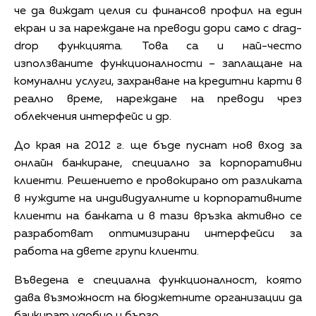
че да виждат целия си финансов профил на един
екран и за нареждане на преводи дори само с drag-
drop функцията. Това са и най-често
използваните функционалности – заплащане на
комунални услуги, захранване на кредитни карти в
реално време, нареждане на преводи чрез
облекчения интерфейс и др.
До края на 2012 г. ще бъде пуснат нов вход за
онлайн банкиране, специално за корпоративни
клиенти. Решението е провокирано от разликата
в нуждите на индивидуалните и корпоративните
клиенти на банката и в тази връзка активно се
разработват оптимизирани интерфейси за
работа на двете групи клиенти.
Въведена е специална функционалност, която
дава възможност на бюджетните организации да
банкират удобно и бързо.