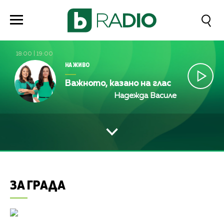
18:00
|
19:00
НА ЖИВО
Важното, казано на глас
Надежда Василева и Лили Ан
ЗА ГРАДА