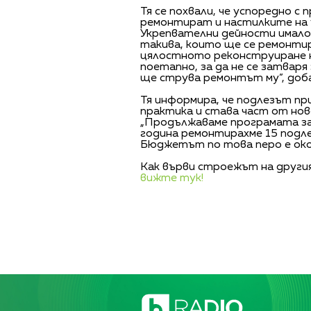
Тя се похвали, че успоредно с
ремонтират и настилките на 
Укрепвателни дейности имало 
такива, които ще се ремонтир
цялостното реконструиране н
поетапно, за да не се затваря
ще струва ремонтът му”, доб
Тя информира, че подлезът при
практика и става част от но
„Продължаваме програмата за
година ремонтирахме 15 подле
Бюджетът по това перо е око
Как върви строежът на другия
вижте тук!