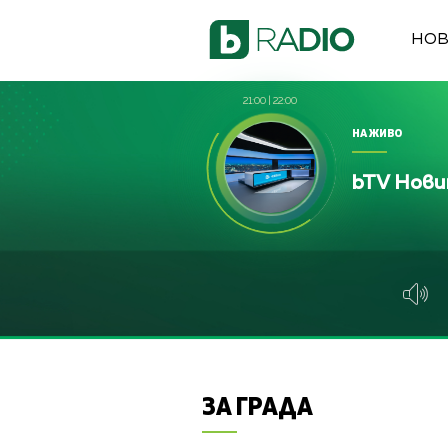
НО
21:00
|
22:00
НА ЖИВО
bTV Нов
ЗА ГРАДА