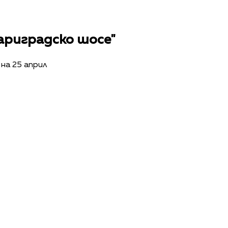
ариградско шосе"
на 25 април