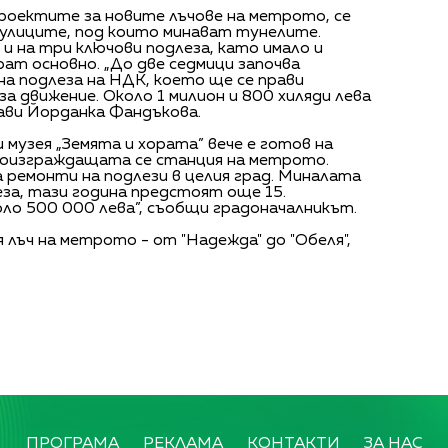
 проектите за новите лъчове на метрото, се
улиците, под които минават тунелите.
и на три ключови подлеза, като имало и
ат основно. „До две седмици започва
а подлеза на НДК, което ще се прави
 за движение. Около 1 милион и 800 хиляди лева
ави Йорданка Фандъкова.
 музея „Земята и хората” вече е готов на
воизграждащата се станция на метрото.
 ремонти на подлези в целия град. Миналата
за, тази година предстоят още 15.
ло 500 000 лева”, съобщи градоначалникът.
 лъч на метрото - от "Надежда" до "Обеля",
ПРОГРАМА
РЕКЛАМА
КОНТАКТИ
ЗА НАС