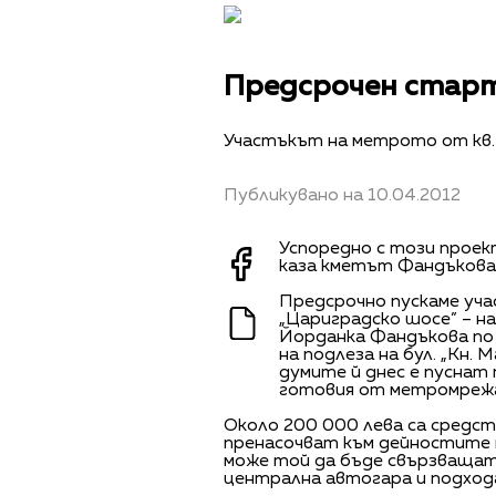
Предсрочен старт
Участъкът на метрото от кв. 
Публикувано на 10.04.2012
Успоредно с този проек
каза кметът Фандъкова
Предсрочно пускаме уча
„Цариградско шосе” – на
Йорданка Фандъкова по 
на подлеза на бул. „Кн.
думите й днес е пуснат
готовия от метромреж
Около 200 000 лева са средс
пренасочват към дейностите 
може той да бъде свързваща
централна автогара и подход