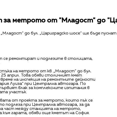
 за метрото от "Младост" до "Ц
„Младост” до бул. „Цариградско шосе” ще бъде пуснат 
т се ремонтират и подлезите в столицата,
стъка на метрото от кв. „Младост” до бул.
 25 април. Това обяви столичният кмет
време на инспекция на ремонтните дейности
 Мария Луиза” при Централна автогара. По
 първият влак за комплексните изпитания в
ата участък.
твата от проекта за метрото, които пък се
по подлеза при Централна автогара, за да
та част между станцията на метрото,
а към гарата, обяви още кметът на София.