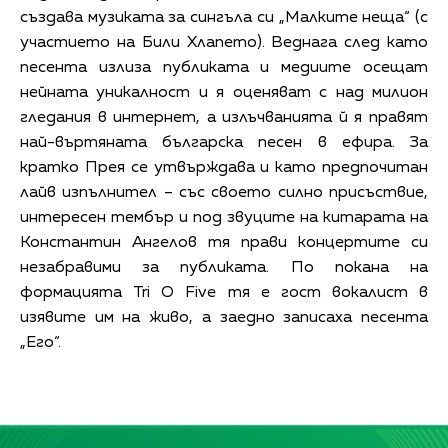
създава музиката за сингъла си „Малките неща“ (с
участието на Били Хлапето). Веднага след като
песента излиза публиката и медиите осещат
нейната уникалност и я оценяват с над милион
гледания в интернет, а излъчванията й я правят
най-въртяната българска песен в ефира. За
кратко Прея се утвърждава и като предпочитан
лайв изпълнител – със своето силно присъствие,
интересен тембър и под звуците на китарата на
Константин Ангелов тя прави концертите си
незабравими за публиката. По покана на
формацията Tri O Five тя е гост вокалист в
изявите им на живо, а заедно записаха песента
„Его“.