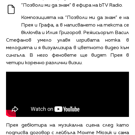
“Позволи ми да знам” в ефира на bTV Radio.
Композицията на “Позволи ми да знам” е на
Прея и Графа, а в написването на текста се
включва и Илия Григоров. Режисьорът Васил
Стефанов умело улавя игривата нотка в
мелодията и я визуализира в цветното видео към
сингъла. В него феновете ще видят Прея в
четири коренно различни визии.
Прея дебютира на музикална сцена след като
подписва договор с лейбъла Монте Мюзик и сама