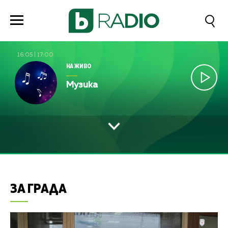
16:05
|
17:00
НА ЖИВО
Музика
ЗА ГРАДА