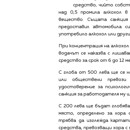
средство, чийто собст
над 0,5 промила алкохол 
вещество. Същата санкция
предоставил автомобила си
употребило алкохол или други
При концентрация на алкохол 
водачът се наказва с лишав
средство за срок от 6 до 12 м
С глоба от 500 лева ще се 
или обществени превози
удостоверение за психологи
санкция за работодателя му щ
С 200 лева ще бъдат глобяв
място, определено за хора 
трябва да изглежда картата
средства, превозващи хора с 