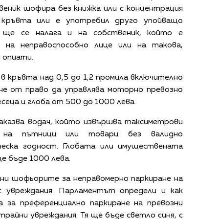
веник шофира без книжка или с концентрация
в кръвта или е употребил друго упойващо
 ще се налага и на собственик, който е
 на неправоспособно лице или на такова,
 опиати.
в кръвта над 0,5 до 1,2 промила включително
ане от право да управлява моторно превозно
есеца и глоба от 500 до 1000 лева.
наказва водач, който извършва таксиметрови
 на пътници или товари без валидно
ческа годност. Глобата или имуществената
е бъде 1000 лева.
ани шофьорите за неправомерно паркиране на
с увреждания. Парламентът определи и как
 за преференциално паркиране на превозни
трайни увреждания. Тя ще бъде светло синя, с