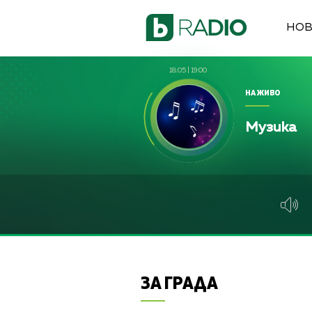
НО
18:05
|
19:00
НА ЖИВО
Музика
ЗА ГРАДА