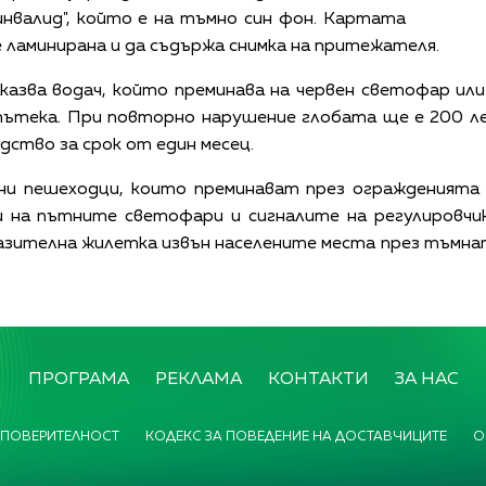
"инвалид", който е на тъмно син фон. Картата
 ламинирана и да съдържа снимка на притежателя.
казва водач, който преминава на червен светофар ил
пътека. При повторно нарушение глобата ще е 200 л
дство за срок от един месец.
ни пешеходци, които преминават през огражденията 
 на пътните светофари и сигналите на регулировчик
зителна жилетка извън населените места през тъмна
ПРОГРАМА
РЕКЛАМА
КОНТАКТИ
ЗА НАС
 ПОВЕРИТЕЛНОСТ
КОДЕКС ЗА ПОВЕДЕНИЕ НА ДОСТАВЧИЦИТЕ
О