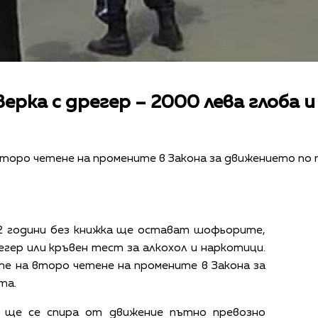
рка с дрегер – 2000 лева глоба и
торо четене на промените в Закона за движението по
 2 години без книжка ще остават шофьорите,
егер или кръвен тест за алкохол и наркотици.
е на второ четене на промените в Закона за
та.
ц ще се спира от движение пътно превозно