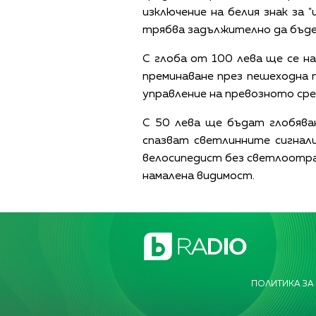
изключение на белия знак за 
трябва задължително да бъде
С глоба от 100 лева ще се на
преминаване през пешеходна 
управление на превозното сре
С 50 лева ще бъдат глобява
спазват светлинните сигнали
велосипедист без светлоотра
намалена видимост.
ПОЛИТИКА ЗА