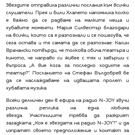
Звездите отправиха различни послания към всички
слушатели. Прея и Били Хлапето напомниха колко
е важно да се радваме на малките неща и
хубавите моменти. Мария Силвестър благодари
на всички, които са я разпознали и се пошегува, че
сега остава и тя самата да се р
азпознае. Калин
Врачански потвърди, че толкова обича театъра и
киното, че направо си живее
с тях и завърши с
въпроса „А вие кога за последно ходихте на
театър?“. Посланието на Стефан Вълдобрев бе
да се наслаждаваме на идващата пролет и
хубавата музика.
Всеки делничен ден в ефира на радио N-JOY звучи
различна реплика на една любима
звезда. Участниците трябва да разкрият
загадката „Коя е звездата на радио N-JOY?“ и да
изпратят своето предположение и контакт за