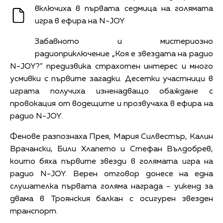
включиха в първата седмица на голямата
игра в ефира на N-JOY
Забавното и мистериозно
радиоприключение „Коя е звездата на радио
N-JOY?” предизвика страхотен интерес и много
усмивки с първите загадки. Десетки участници в
играта получиха изненадващо обаждане с
провокация от водещите и прозвучаха в ефира на
радио N-JOY.
Фенове разпознаха Прея, Мария Силвестър, Калин
Врачански, Били Хлапето и Стефан Вълдобрев,
които бяха първите звезди в голямата игра на
радио N-JOY. Верен отговор донесе на една
слушателка първата голяма награда - уикенд за
двама в Троянския балкан с осигурен звезден
транспорт.