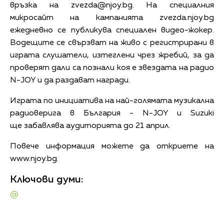
връзка на
zvezda@njoy.bg
. На специалния
микросайт на кампанията zvezda.njoy.bg
ежедневно се публикува специален видео-жокер.
Водещите се свързват на живо с регистрирани в
играта слушатели, изтеглени чрез жребий, за да
проверят дали са познали коя е звездата на радио
N-JOY и да раздават награди.
Играта по инициатива на най-голямата музикална
радиоверига в България - N-JOY и Suzuki
ще забавлява аудиторията до 21 април.
Повече информация можете да откриете на
www.njoy.bg.
Ключови думи:
@