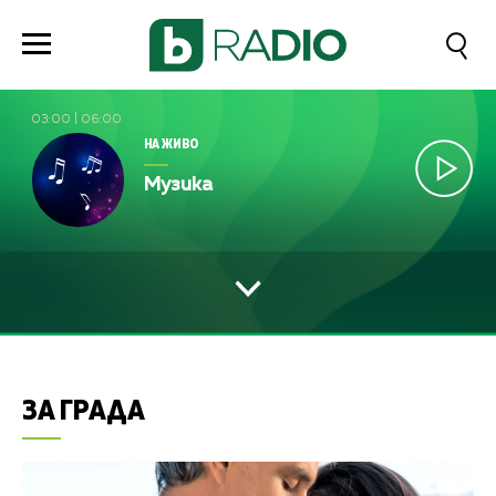
03:00
|
06:00
НА ЖИВО
Музика
ЗА ГРАДА