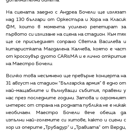
допълнителни билета.
На сцената заедно с Андреа Бочели ще излязат
над 130 българи от Оркестъра и Хора на Класик
ФМ, които в момента усилено репетират за
първото си излизане на сцена на стадион. Към тях
ще се присъединят сопрано Светла Василева и
китаристката Магдалена Калчева, която е част
от кросоувър дуото CARisMA и е лично откритие
на Маестро Бочели.
Всичко това несъмнено ще превърне концерта на
31 август на стадион “Българска армия” в едно от
най-мащабните и вълнуващи събития, правени у
нас през последните години. Затова и огромният
интерес от страна на родната публика не е никак
необичаен. Маестро Бочели вече обеща да
изпълни най-големите си хитове, както и сцени с
хор из оперите „Трубадур“ и „Травиата“ от Верди,