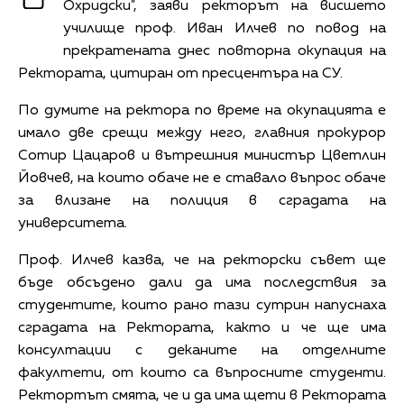
Охридски", заяви ректорът на висшето
училище проф. Иван Илчев по повод на
прекратената днес повторна окупация на
Ректората, цитиран от пресцентъра на СУ.
По думите на ректора по време на окупацията е
имало две срещи между него, главния прокурор
Сотир Цацаров и вътрешния министър Цветлин
Йовчев, на които обаче не е ставало въпрос обаче
за влизане на полиция в сградата на
университета.
Проф. Илчев казва, че на ректорски съвет ще
бъде обсъдено дали да има последствия за
студентите, които рано тази сутрин напуснаха
сградата на Ректората, както и че ще има
консултации с деканите на отделните
факултети, от които са въпросните студенти.
Ректортът смята, че и да има щети в Ректората