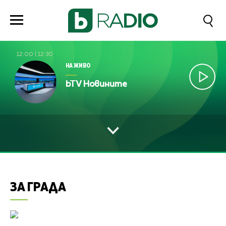
12:00
|
12:30
НА ЖИВО
bTV Новините
ЗА ГРАДА