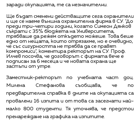
заради окупацията, те са незначителни.
Ще бъдат сменени действащите сега охранители
и ще се наеме външна охранителна фирма в СУ. "До
преди три-четири години, когато Симеон Дянков
съкрати с 35% бюджета на Университета,
трябваше да режем откъдето можеше. Това беше
едно от нещата, които отрязахме, но е очевидно,
че със сигурността не трябва да се правят
компромиси", коментира ректорът на СУ. Проф.
Илчев посочва, че договорът с фирмата вече е
подписан за 6 месеца и че новата охрана ще
застъпи от утре.
Заместник-ректорът по учебната част доц.
Милена Стефанова съобщава, че по
предварителна справка в дните на окупацията са
провалени 16 изпита и от това са засегнати най-
малко 800 студенти. Тя уточнява, че предстои
пренареждане на графика на изпитите.