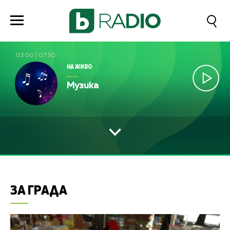
03:00
|
07:50
НА ЖИВО
Музика
ЗА ГРАДА