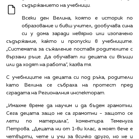
съдържанието на учебници.
Всеки ден Велина, която е историк по
образование и бивш учител, дообучава сина
си у дома заради невярно или изопачено
съдържание, както и пропуски в учебниците.
„Системата за съжаление поставя родителите с
вързани ръце. Да обучават ли децата си вкъщи
или да ходят на работа”, казва тя.
С учебниците на децата си под ръка, родители
като Велина се събраха на протест пред
сградата на Регионалния инспекторат.
„Имахме време да научим и да бъдем грамотни.
Сега децата защо не са грамотни - защото се
лети по материала”, коментира Теменуга
Петрова. „Децата ни от 1-ви клас, а моят вече е
четвърти, чете и учи за всичко друго, но не и