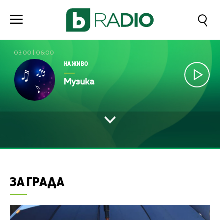
03:00
|
06:00
НА ЖИВО
Музика
ЗА ГРАДА