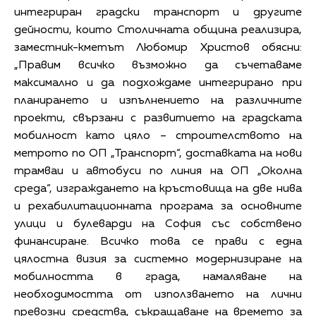
интегриран градски транспорт и другите
дейности, които Столичната община реализира,
заместник-кметът Любомир Христов обясни:
„Правим всичко възможно да съчетаваме
максимално и да подхождаме интегрирано при
планирането и изпълнението на различните
проекти, свързани с развитието на градската
мобилност като цяло – строителството на
метрото по ОП „Транспорт“, доставката на нови
трамваи и автобуси по линия на ОП „Околна
среда“, изграждането на кръстовища на две нива
и рехабилитационната програма за основните
улици и булеварди на София със собствено
финансиране. Всичко това се прави с една
цялостна визия за системно модернизиране на
мобилността в града, намаляване на
необходимостта от използването на лични
превозни средства, съкращаване на времето за