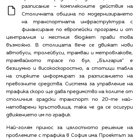
разписание – комплексните действия на
Столичната община по модернизирането
на транспортната инфраструктура с
финансиране по европейски програми и от
централния и местния бюджет прави това
възможно. В столицата вече се движат нови
автобуси, тролейбуси, трамваи и метровлакове,
трамвайното трасе по бул. „България“ е
безшумно и високоскоростно, а стотици табла
на спирките информират за разписанието на
превозните средства. Система за управление на
трафика скоро ще дава предимство на колите от
столичния градски транспорт по 20-те най-
натоварени кръстовища, така че да се осигури
движението им по график.
Най-голям принос за цялостното решение на
проблемите с трафика в София има Проектът за