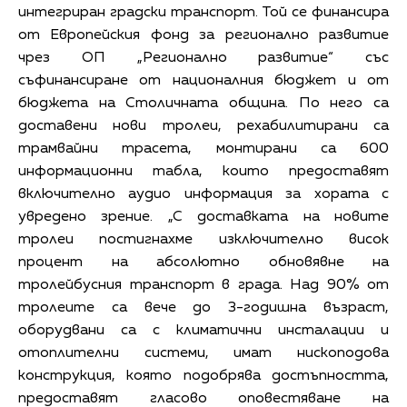
интегриран градски транспорт. Той се финансира
от Европейския фонд за регионално развитие
чрез ОП „Регионално развитие“ със
съфинансиране от националния бюджет и от
бюджета на Столичната община. По него са
доставени нови тролеи, рехабилитирани са
трамвайни трасета, монтирани са 600
информационни табла, които предоставят
включително аудио информация за хората с
увредено зрение. „С доставката на новите
тролеи постигнахме изключително висок
процент на абсолютно обновявне на
тролейбусния транспорт в града. Над 90% от
тролеите са вече до 3-годишна възраст,
оборудвани са с климатични инсталации и
отоплителни системи, имат нископодова
конструкция, която подобрява достъпността,
предоставят гласово оповестяване на