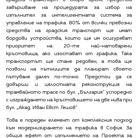
завършване на процедурата за избор на
изпълнител за интелигентната система за
управление на трафика. 80% от всички превозни
средства на градския транспорт ще имат
бордови устройства, които ще им осигуряват
приоритет на 20-те най-натоварени
кръстовища, ако изостават от графика. Така
транспортът ще стане редовен, а това ще
позволи на пътниците да планират своето
пътуване далеч по-точно. Предстои да се
довърши и цялостната реконструкция на
трамвайното трасе по бул. „България“ успоредно
с изграждането на кръстовището на две нива при
бул. „Акад. Иван Евст. Гешов“.
Това е пореден елемент от комплексния подход
към модернизирането на трафика в София. За
общия ефект от изпълнението на Проекта за