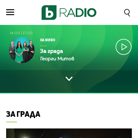
14:00
|
17:00
НА ЖИВО
За града
Георги Митов
ЗА ГРАДА