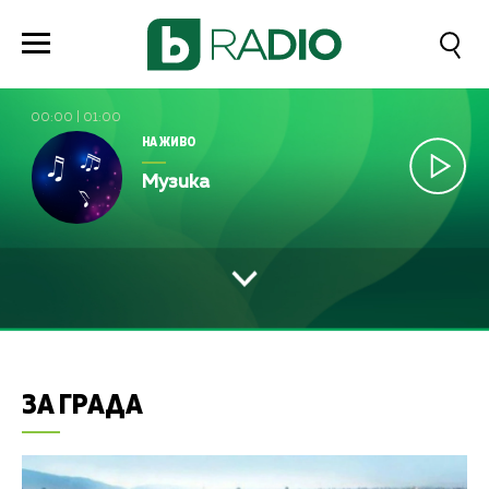
00:00
|
01:00
НА ЖИВО
Музика
ЗА ГРАДА