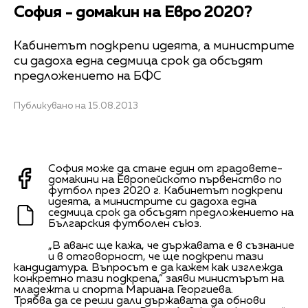
София - домакин на Евро 2020?
Кабинетът подкрепи идеята, а министрите
си дадоха една седмица срок да обсъдят
предложението на БФС
Публикувано на 15.08.2013
София може да стане един от градовете-
домакини на Европейското първенство по
футбол през 2020 г. Кабинетът подкрепи
идеята, а министрите си дадоха една
седмица срок да обсъдят предложението на
Българския футболен съюз.
„В аванс ще кажа, че държавата е в съзнание
и в отговорност, че ще подкрепи тази
кандидатура. Въпросът е да кажем как изглежда
конкретно тази подкрепа,” заяви министърът на
младежта и спорта Мариана Георгиева.
Трябва да се реши дали държавата да обнови