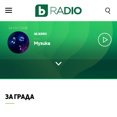
22:00
|
23:59
НА ЖИВО
Музика
ЗА ГРАДА