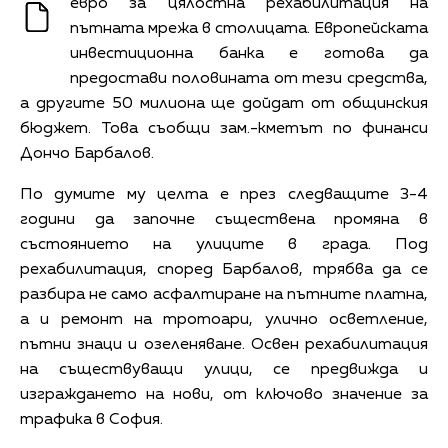
евро за цялостна рехабилитация на
пътната мрежа в столицата. Европейската
инвестиционна банка е готова да
предостави половината от тези средства,
а другите 50 милиона ще дойдат от общинския
бюджет. Това съобщи зам.-кметът по финанси
Дончо Барбалов.
По думите му целта е през следващите 3-4
години да започне съществена промяна в
състоянието на улиците в града. Под
рехабилитация, според Барбалов, трябва да се
разбира не само асфалтиране на пътните платна,
а и ремонт на тротоари, улично осветление,
пътни знаци и озеленяване. Освен рехабилитация
на съществуващи улици, се предвижда и
изграждането на нови, от ключово значение за
трафика в София.