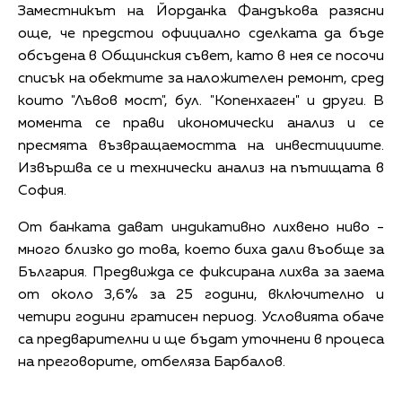
Заместникът на Йорданка Фандъкова разясни
още, че предстои официално сделката да бъде
обсъдена в Общинския съвет, като в нея се посочи
списък на обектите за наложителен ремонт, сред
които "Лъвов мост", бул. "Копенхаген" и други. В
момента се прави икономически анализ и се
пресмята възвращаемостта на инвестициите.
Извършва се и технически анализ на пътищата в
София.
От банката дават индикативно лихвено ниво -
много близко до това, което биха дали въобще за
България. Предвижда се фиксирана лихва за заема
от около 3,6% за 25 години, включително и
четири години гратисен период. Условията обаче
са предварителни и ще бъдат уточнени в процеса
на преговорите, отбеляза Барбалов.