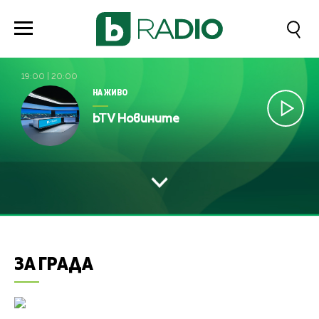
19:00
|
20:00
НА ЖИВО
bTV Новините
ЗА ГРАДА