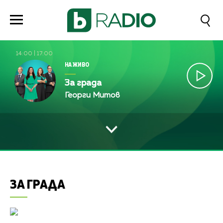
14:00
|
17:00
НА ЖИВО
За града
Георги Митов
ЗА ГРАДА