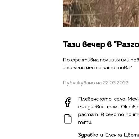
Тази вечер в "Разг
По ефективна полиция или по
населени места като това?
Публикувано на 22.03.2012
Плевенското село Мечк
ежедневие там. Оказва
растат. В сeлото почти
пъти.
Здравко и Еленка Цвет