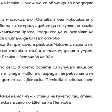
й на Мечка. Наложило се обаче да го продадат
ни многократно. Остават без кокошките и
ивота си, се принуждават да си купят по-малка
желязната врата, крадците не ги оставят на
 се опитали да влязат отново.
оха вътре, само я разбиха. Чакаме старините,
 сме спокойни, тъй ще теглим, докато умрем,
е Еленка Цветанова на 82 г.
то село, в което хората си купуват яйца от
е не гледа животни заради непрекъснатите
а домът на Цветанка Петкова е обиран пет
викам на моя мъж - стани, че кучето лай, стани,
ителка на селото Цветанка Петкова.