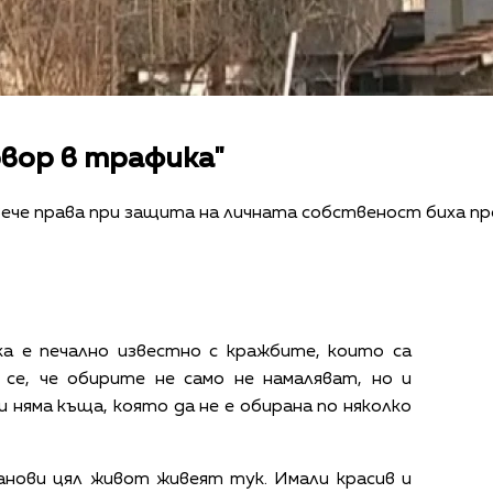
овор в трафика"
вече права при защита на личната собственост биха п
а е печално известно с кражбите, които са
 се, че обирите не само не намаляват, но и
 няма къща, която да не е обирана по няколко
анови цял живот живеят тук. Имали красив и