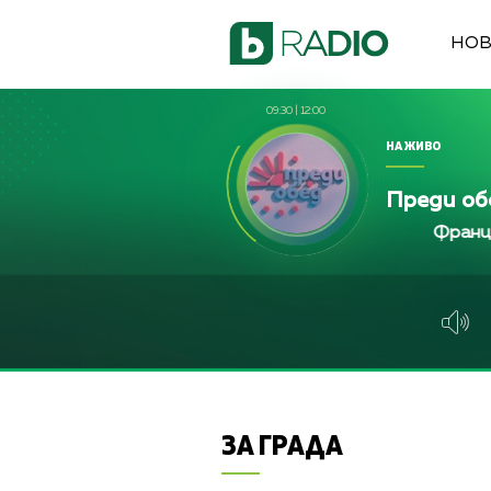
НО
09:30
|
12:00
НА ЖИВО
Преди об
Франциска Йорд
Франциска Йорд
Франциска Йо
ЗА ГРАДА