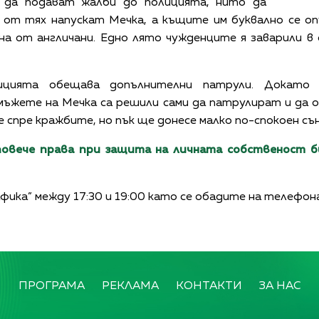
 да подават жалби до полицията, нито да
 от тях напускат Мечка, а къщите им буквално се о
на от англичани. Едно лято чужденците я заварили в
ицията обещава допълнителни патрули. Докато
мъжете на Мечка са решили сами да патрулират и да 
е спре кражбите, но пък ще донесе малко по-спокоен с
повече права при защита на личната собственост б
афика” между 17:30 и 19:00 като се обадите на телефон
ПРОГРАМА
РЕКЛАМА
КОНТАКТИ
ЗА НАС