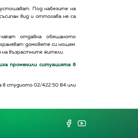
пустошават. Под набезите на
 съсипан вид и оттогава не са
 чакат отдавна обещаното
охраняват домовете си нощем.
ън на възрастните жители.
иха променили ситуацията в
а в студиото 02/422 50 84 или