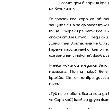
голям дом в горния кра
на безценица.
Възрастните хора са обира
зайците си, а за да запазят ж
къща. Въпреки решетките и 
спокойствие и тук. Преди дни
„Само тая врата, ама не вляз
караме насила малко, като не
ще заминем с мъките”, жалва с
Мечка може би е единствено
магазина. Почти никой веч
кражби. От октомври досег
пъти.
„Туй не е живот, всяка нощ да 
че Сара лай”, казва и друга ж