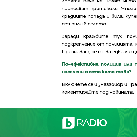
Хората вече не искат нито
подписват протоколи. Много
крадците попада и вила, купе
стъпили в селото.
Заради кражбите тук пол
подкрепление от полицията, 
Признават, че това едва ли щ
По-ефективна полиция или 
населени места като това?
Включете се в „Разговор в Тр
коментирайте под новината.