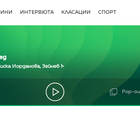
ВИНИ
ИНТЕРВЮТА
КЛАСАЦИИ
СПОРТ
ед
анова, Зейнеб Маджурова, Оля Маринова, Петър Дочев
анова, Зейнеб Маджурова, Оля Маринова, Петър Дочев
рданова, Зейнеб Маджурова, Оля Маринова, Петър Доч
Pop-out