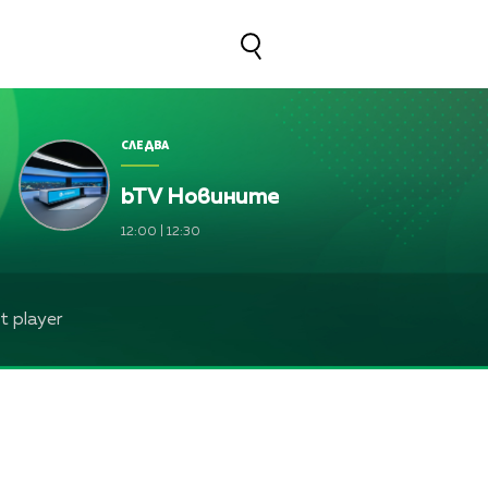
СЛЕДВА
bTV Новините
Франциска Йорданова, Зейнеб Маджурова, Оля М
12:00
|
12:30
Франциска Йорданова, Зейнеб Маджурова, Оля М
ев
Франциска Йорданова, Зейнеб Маджурова, Оля
 player