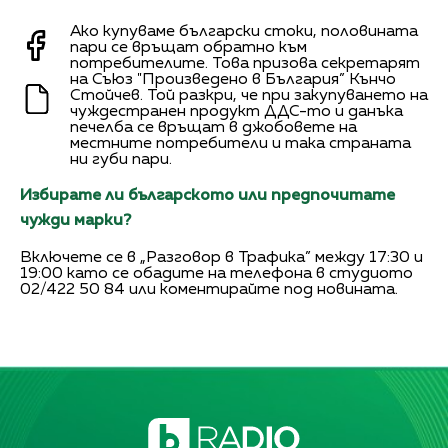
Ако купуваме български стоки, половината
пари се връщат обратно към
потребителите. Това призова секретарят
на Съюз "Произведено в България” Кънчо
Стойчев. Той разкри, че при закупуването на
чуждестранен продукт ДДС-то и данъка
печелба се връщат в джобовете на
местните потребители и така страната
ни губи пари.
Избирате ли българското или предпочитате
чужди марки?
Включете се в „Разговор в Трафика” между 17:30 и
19:00 като се обадите на телефона в студиото
02/422 50 84 или коментирайте под новината.