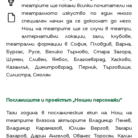
театрите ще покани всички почитатели на
театралното изкуство по един много
специален начин да се докоснат до него.
Нощ на театрите ще се случи в театри,
алтернативни локации, зали, клубове,
театрални формации в София, Пловдив, Варна,
Бургас, Русе, Велико Търново, Стара Загора,
Шумен, Сливен, Ямбол, Благоевград, Хасково,
Казанлък, Димитровград, Перник, Търговище,
Силистра, Смолян.
Посланиците и проектът „Нощни персонажи“
Тази година в посланическия екип на Нощ на
театрите влязоха актьорите Владимир Пенев,
Владимир Карамазов, Юлиан Вергов, Захари
Бахаров, Дарин Ангелов, Ованес Торосян, Калин