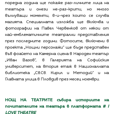
поредна година ще покаже раз-личните лица на
театъра и онези не-раз-крити, но много
вълнуващи моменти, в-и-чрез които се случва
магията. Специалната изложба ще включва и
фотографии на Павел Червенков от някои от
най-емблематичните театрални представления
през последните години. Фотосите, включени в
проекта „Нощни персонажи“ ще бъде представен
във фоайето на Камерна сцена в Народен театър
„Иван Вазов“, в Галерията на Софийския
университет, на втория етаж в Националната
библиотека „Св.Св. Кирил и Методий“ и на
Главната улица в Пловдив през месец ноември.
НОЩ НА ТЕАТРИТЕ събира историите на
почитателите на театъра в платформата
#
I
LOVE THEATRE