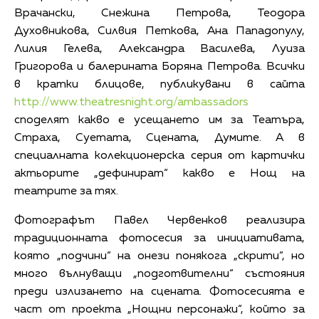
Врачански, Снежина Петрова, Теодора
Духовникова, Силвия Петкова, Ана Пападопулу,
Лилия Гелева, Александра Василева, Луиза
Григорова и балерината Боряна Петрова. Всички
в кратки блицове, публикувани в сайта
http://www.theatresnight.org/ambassadors
споделят какво е усещането им за Театъра,
Страха, Суетата, Сцената, Думите. A в
специалната колекционерска серия от картички
актьорите „дефинират“ какво e Нощ на
театрите за тях.
Фотографът Павел Червенков реализира
традиционната фотосесия за инициативата,
която „подчини“ на онези понякога „скрити“, но
много вълнуващи „подготвителни“ състояния
преди излизането на сцената. Фотосесията е
част от проекта „Нощни персонажи“, който за