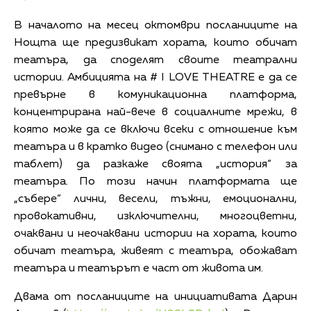
В началото на месец октомври посланиците на
Нощта ще предизвикат хората, които обичат
театъра, да споделят своите театрални
истории. Амбицията на # I LOVE THEATRЕ е да се
превърне в комуникационна платформа,
концентрирана най-вече в социалните мрежи, в
която може да се включи всеки с отношение към
театъра и в кратко видео (снимано с телефон или
таблет) да разкаже своята „история“ за
театъра. По този начин платформата ще
„събере“ лични, весели, тъжни, емоционални,
провокативни, изключителни, многоцветни,
очаквани и неочаквани истории на хората, които
обичат театъра, живеят с театъра, обожават
театъра и театърът е част от живота им.
Двама от посланиците на инициативата Дарин