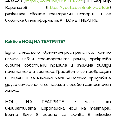
Ангелов (
https://youtu.be/H9SL8RxlccI
) и Владимир
Карамазов (
https://youtu.be/9nuRiVQUBk8
)
разказаха своите театрални истории и се
включиха в платформата # I LOVE THEATRЕ.
Какво е НОЩ НА ТЕАТРИТЕ
?
Едно специално време-и-пространство, което
излиза извън стандартните рамки, прекрачва
своите собствени правила и въвлича хиляди
почитатели и зрители. Градовете се превръщат
в "сцени" и за няколко часа животът придобива
други измерения и се насища с особен артистичен
смисъл.
НОЩ НА ТЕАТРИТЕ е част от
инициативата "Европейска нощ на театъра",
която вече 8 години се случва в няколко