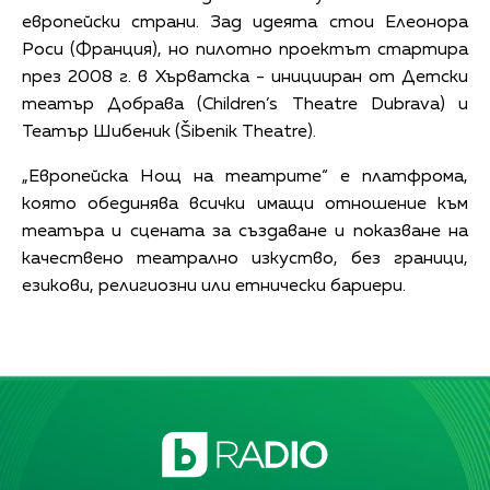
европейски страни. Зад идеята стои Елеонора
Роси (Франция), но пилотно проектът стартира
през 2008 г. в Хърватска - иницииран от Детски
театър Добрава (Children’s Theatre Dubrava) и
Театър Шибеник (Šibenik Theatre).
„Европейска Нощ на театрите“ е платфрома,
която обединява всички имащи отношение към
театъра и сцената за създаване и показване на
качествено театрално изкуство, без граници,
езикови, религиозни или етнически бариери.