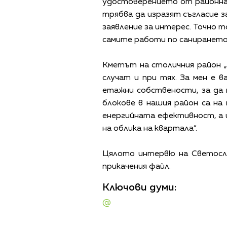
удостоверението от районнат
трябва да изразят съгласие 
заявление за интерес. Точно 
самите работи по санирането
Кметът на столичния район „
случат и при тях. За мен е 
етажни собствености, за да 
блокове в нашия район са на
енергийната ефективност, а 
на облика на квартала“.
Цялото интервю на Светосла
прикачения файл.
Ключови думи:
@