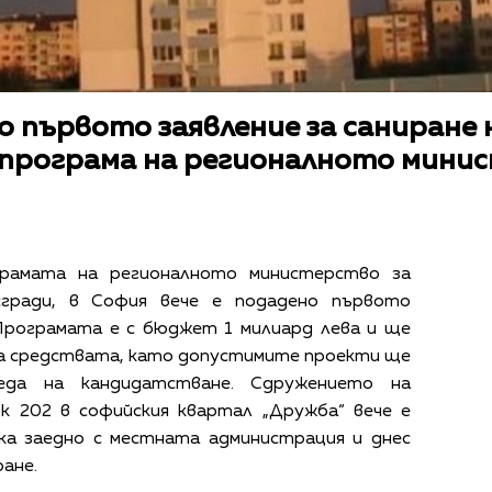
о първото заявление за саниране н
 програма на регионалното мини
грамата на регионалното министерство за
сгради, в София вече е подадено първото
 Програмата е с бюджет 1 милиард лева и ще
на средствата, като допустимите проекти ще
еда на кандидатстване. Сдружението на
к 202 в софийския квартал „Дружба“ вече е
ка заедно с местната администрация и днес
ане.