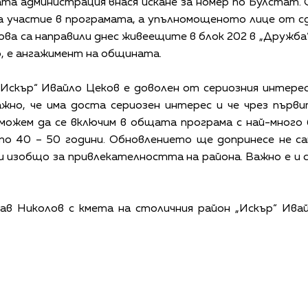
а администрация внася искане за номер по Булстат. 
за участие в програмата, а упълномощеното лице от 
това са направили днес живеещите в блок 202 в „Дружба
, е ангажимент на общината.
Искър“ Ивайло Цеков е доволен от сериозния интере
важно, че има доста сериозен интерес и че чрез първ
можем да се включим в общата програма с най-много
 по 40 – 50 години. Обновлението ще допринесе не са
и изобщо за привлекателността на района. Важно е и 
в Николов с кмета на столичния район „Искър“ Ива