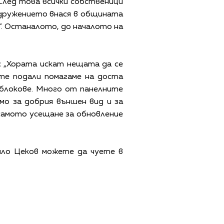
След това всички собственици
сдружението внася в общината
“. Останалото, до началото на
с „Хората искат нещата да се
ите подали помагаме на доста
 блокове. Много от панелните
мо за добрия външен вид и за
самото усещане за обновление
йло Цеков можете да чуете в