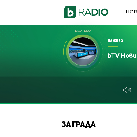
НО
12:00
|
12:30
НА ЖИВО
bTV Нов
ЗА ГРАДА