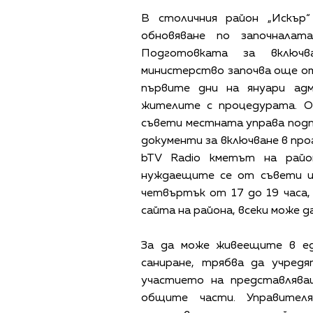
В столичния район „Искър
обновяване по започналат
Подготовката за включв
министерство започва още от
първите дни на януари адм
жителите с процедурата. О
съвети местната управа под
документи за включване в про
bTV Radio кметът на райо
нуждаещите се от съвети и
четвъртък от 17 до 19 часа,
сайта на района, всеки може да
За да може живеещите в ед
саниране, трябва да учред
участието на представляв
общите части. Управител