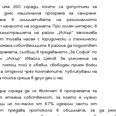
“ има 260 сгради, които са допустими за
а днес национална програма за саниране.
ане в инициативата на регионалното
 началото на годината. При голям интерес, в
инистрацията на район „Искър“ запознава
т тогава насам с юридически и технически
помага собствениците в района да подготвят
грамата, съобщи в предаването „За София“ по
н „Искър“ Ивайло Цеков. За улеснение на
 помощ той е обявил свободен прием всеки
 а отделно чрез контактите, публикувани на
 поиска среща в друг ден и час.
на сграда да се включат в програмата за
ят етажна собственост, за което е нужно
ащи не по-малко от 67% идеални части от
ят предава протокола в общината, за да рег