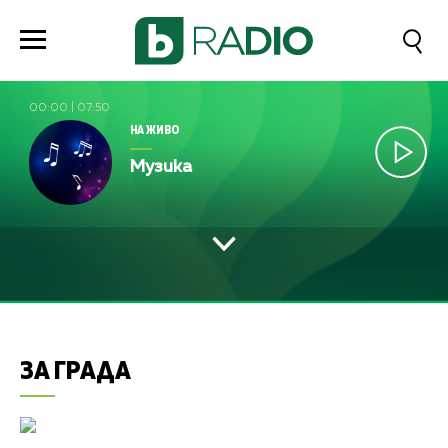
00:00
|
07:50
НА ЖИВО
Музика
ЗА ГРАДА