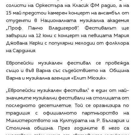
солисти на Оркестъра на Класик ФМ радио, а на
15 май предстои камерен концерт на ансамбъл от
студенти в Националната музикална академия
„Проф. Панчо Владигеров“. Фестивалът ще
завърши на 12 юни с концерт на певицата Мария
Джована Керки с популярни мелодии от фолклора
на Сардиния.
Европейски музикален фестивал се провежда
също и във Варна със съдействието на Община
Варна и музикална агенция «Елит Мюзик».
„Европейски музикален фестивал” е един от най-
значимите музикални фестивали на столицата от
последното десетилетие. Той се организира по
традиция с официалното партньорство на
Министерството на Културата на Р. България и
Столична община. През годините в него са