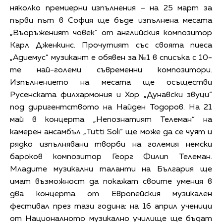
няколко премиерни изпълнения – на 25 март за
първи път в София ще бъде изпълнена месата
„Въоръженият човек“ от английския композитор
Карл Дженкинс. Прочутият със своята пиеса
„Адиемус“ музикант е обявен за №1 в списъка с 10-
те най-големи съвременни композитори.
Изпълнението на месата ще осъществи
Русенската филхармония и Хор „Дунавски звуци“
под диригентството на Найден Тодоров. На 21
май в концерта „Непознатият Телеман“ на
камерен ансамбъл „Tutti Soli“ ще може да се чуят и
рядко изпълнявани творби на големия немски
бароков композитор Георг Филип Телеман.
Младите музикални таланти на България ще
имат възможност да покажат своите умения в
два концерта от Европейския музикален
фестивал през тази година: на 16 април ученици
от Националното музикално училище ще бъдат