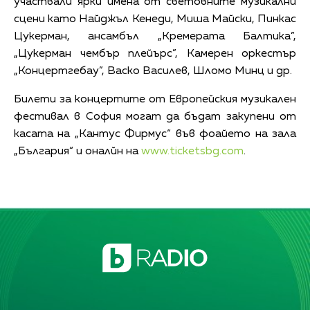
участвали ярки имена от световните музикални
сцени като Найджъл Кенеди, Миша Майски, Пинкас
Цукерман, ансамбъл „Кремерата Балтика”,
„Цукерман чембър плейърс”, Камерен оркестър
„Концертгебау”, Васко Василев, Шломо Минц и др.
Билети за концертите от Европейския музикален
фестивал в София могат да бъдат закупени от
касата на „Кантус Фирмус“ във фоайето на зала
„България“ и оналйн на
www.ticketsbg.com
.