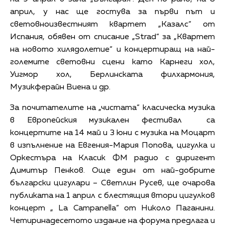
април, у нас ще гостува за първи път и
световноизвестният квартет „Казалс“ от
Испания, обявен от списание „Strad“ за „Квартет
на новото хилядолетие“ и концертиращ на най-
големите световни сцени като Карнеги хол,
Уигмор хол, Берлинската филхармония,
Музикферайн Виена и др.
За почитателите на „чистата“ класическа музика
в Европейския музикален фестивал са
концертите на 14 май и 3 юни с музика на Моцарт
в изпълнение на Евгения-Мария Попова, цигулка и
Оркестъра на Класик ФМ радио с диригент
Димитър Пенков. Още един от най-добрите
български цигулари – Светлин Русев, ще очарова
публиката на 1 април с блестящия втори цигулков
концерт „ La Campanella“ от Николо Паганини.
Четиринадесетото издание на форума предлага и