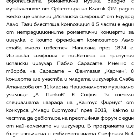
европейската романтична музика. Заедно с
музикантите от Оркестъра на Класик ФМ радио
Веско ще изпълни „Испанска симфония“ от Едуард
Лало. Тази блестяща композиция в 5 части е един
от нетрадиционните романтични концерти за
цигулка, с които френският композитор Лало
става много известен. Написана през 1874 г.
Испанска симфония е посветена на прочутия
испански цигулар Пабло Сарасате. Именно с
творба на Сарасате – Фантазия „Кармен“, в
концерта ще участва и младата цигуларка Слава
Атанасова от 11 клас на Националното музикално
училище „Л. Пипков“ в София. Тя спечели
специалната награда на „Кантус Фирмус“ от
конкурса „Млади виртуози“ през 2013, както и
честта да дебютира на престижния форум с един
от най-големите ни цигулари. В програмата ще
бъде изпълнена и емблематичната Симфония №4