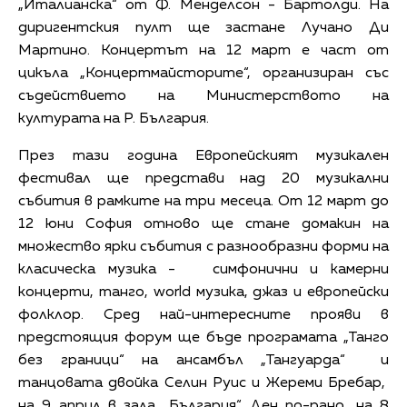
„Италианска“ от Ф. Менделсон - Бартолди. На
диригентския пулт ще застане Лучано Ди
Мартино. Концертът на 12 март е част от
цикъла „Концертмайсторите“, организиран със
съдействието на Министерството на
културата на Р. България.
През тази година Европейският музикален
фестивал ще представи над 20 музикални
събития в рамките на три месеца. От 12 март до
12 юни София отново ще стане домакин на
множество ярки събития с разнообразни форми на
класическа музика - симфонични и камерни
концерти, танго, world музика, джаз и европейски
фолклор. Сред най-интересните прояви в
предстоящия форум ще бъде програмата „Танго
без граници“ на ансамбъл „Тангуарда“ и
танцовата двойка Селин Руис и Жереми Бребар,
на 9 април в зала „България“. Ден по-рано, на 8