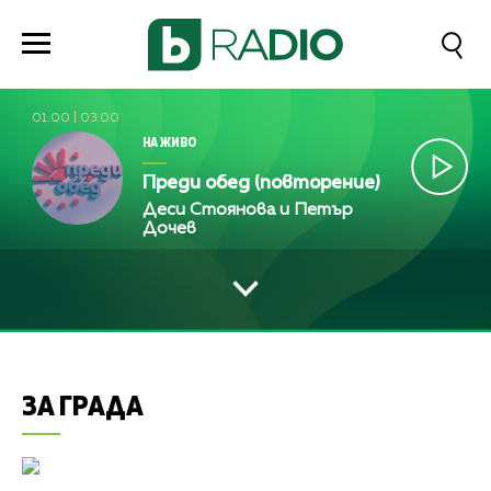
01:00
|
03:00
НА ЖИВО
Преди обед (повторение)
Деси Стоянова и Петър
Дочев
ЗА ГРАДА