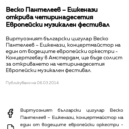
Веско Пантелеев – Ешкенази
открива четиринадесетия
Европейски музикален фестивал
Виртуозният български цигулар Веско
Пантелеев – Ешкенази, концертмайстор на
един от водещите европейски оркестри -
Концертгебау в Амстердам, ще бъде солист
за откриването на четиринадесетия
Европейски музикален фестивал.
Публикувано на 06.03.2014
Виртуозният български цигулар Веско
Пантелеев – Ешкенази, концертмайстор на
един от водещите европейски оркестри -