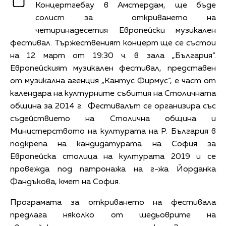
Концертгебау в Амстердам, ще бъде
солист за откриването на
четиринадесетия Европейски музикален
фестивал. Тържественият концерт ще се състои
на 12 март от 19:30 ч. в зала „България“.
Европейският музикален фестивал, представен
от музикална агенция „Кантус Фирмус“, е част от
календара на културните събития на Столичната
община за 2014 г. Фестивалът се организира със
съдействието на Столична община и
Министерството на културата на Р. България в
подкрепа на кандидатурата на София за
Европейска столица на културата 2019 и се
провежда под патронажа на г-жа Йорданка
Фандъкова, кмет на София.
Програмата за откриването на фестивала
предлага няколко от шедьоврите на