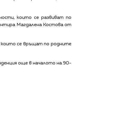
йности, които се развиват по
оментира Магдалена Костова от
а, които се връщат по родните
нденция още в началото на 90-