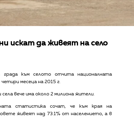
ни искат да живеят на село
т града към селото отчита националната
четири месеца на 2015 г.
и села вече има около 2 милиона жители.
ната статистика сочат, че към края на
овете живеят над 73.1% от населението, а в