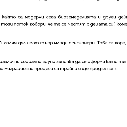
, както са модерни сега биоземеделията и други де
в този поток говори, че те се местят с децата си”, к
голям дял имат т.нар млади пенсионери. Това са хор
азлични социални групи започва да се оформя като те
и миграционни процеси са трайни и ще продължат.