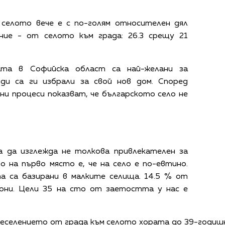
селото вече е с по-голям относителен дял
ние - от селото към града: 26.3 срещу 21
ата в Софийска област са най-желани за
яди са ги избрали за свой нов дом. Според
и процеси показват, че българското село не
а да изглежда не толкова привлекателен за
о на първо място е, че на село е по-евтино.
 са базирани в малките селища. 14.5 % от
они. Цели 35 на сто от заетостта у нас е
еселението от града към селото хората до 39-годиш