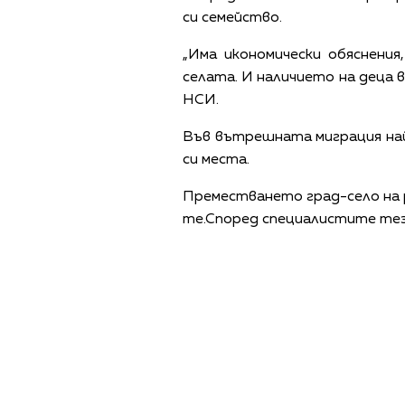
си семейство.
„Има икономически обяснения
селата. И наличието на деца 
НСИ.
Във вътрешната миграция най-
си места.
Преместването град-село на р
те.Според специалистите тез