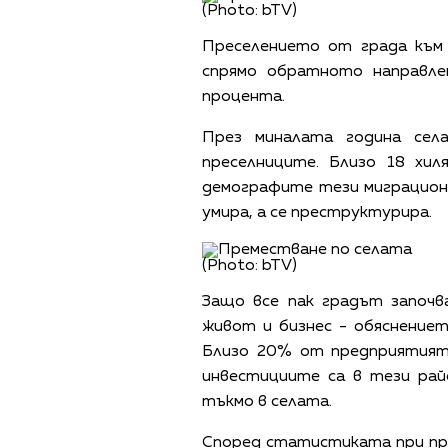
(Photo: bTV)
Преселението от града към 
спрямо обратното направле
процента.
През миналата година сел
преселниците. Близо 18 хил
демографите тези миграционн
умира, а се преструктурира.
(Photo: bTV)
Защо все пак градът започв
живот и бизнес - обяснениет
Близо 20% от предприятията
инвестициите са в тези рай
тъкмо в селата.
Според статистиката при пр