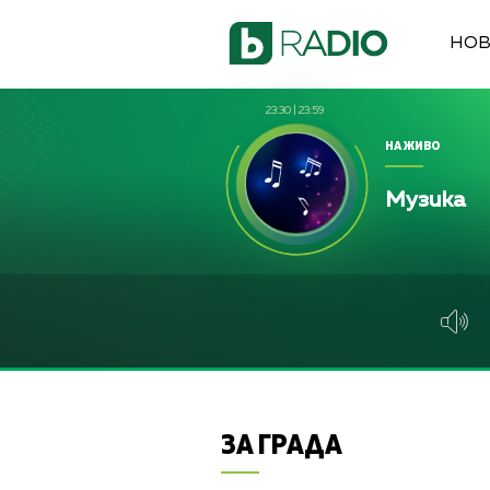
НО
23:30
|
23:59
НА ЖИВО
Музика
ЗА ГРАДА