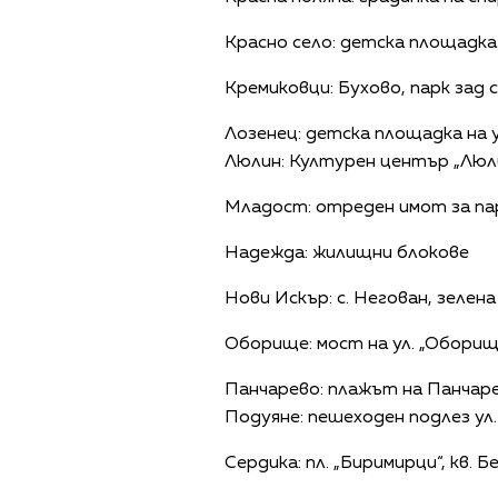
Красно село: детска площадка ме
Кремиковци: Бухово, парк зад
Лозенец: детска площадка на у
Люлин: Културен център „Люли
Младост: отреден имот за пар
Надежда: жилищни блокове
Нови Искър: с. Негован, зелена
Оборище: мост на ул. „Оборище
Панчарево: плажът на Панчаре
Подуяне: пешеходен подлез ул.
Сердика: пл. „Биримирци“, кв. 