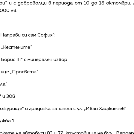
ри“ и с доброволци в периода от 10 до 18 октомври
000 лв.
аправи си сам София“:
к „Кестените“
Борис III“ с минерален извор
лище „Просвета“
ла“
7 и 308
Божурище“ и градинка на ъгъла с ул. „Иван Хаджиенев“
ружба 1
ирката на автобуси 83 и 72, кръстовище на бул. „Вардар“