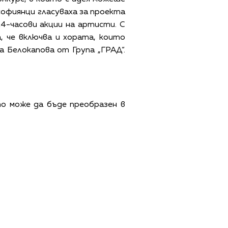
 софиянци гласуваха за проекта
24-часови акции на артисти. С
, че включва и хората, които
а Белокапова от Група „ГРАД“.
о може да бъде преобразен в