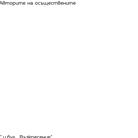
. Авторите на осъществените
 и бул. „Възкресение“