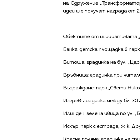
на Сдружение „Трансформато
идеи ще получат награда от 2
Обектите от инициативата „Н
Банкя: детска площадка в пар
Витоша: градинка на бул. „Цар 
Връбница: градинка при чита
Възраждане: парк „Свети Нико
Изгрев: градинка между бл. 30
Илинден: зелена ивица по ул. „
Искър: парк с естрада, ж. к. Д
Красна поляна: градинка на сп