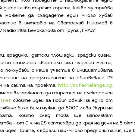
ернет... Ако поседите и наблюдавате едно
 видите какво търсят хората, какво му трябва
ка можете да създадете един много хубав
участие в интервю на Светослав Николов в
 Radio Ива Белокапова от Група „ГРАД“.
и, градинки, детски площадки, градски сцени,
сички столични квартали има чудесни места,
о по-хубави с наше участие в инициативата
описание на предложените за обновяване 23
м на сайта на проекта:
http://sofiachallenge.bg
.
имаме възможност да изпратим на електронен
i.net
своите идеи за новия облик на едно от
зяване биха били нужни до 5000 лева. Жури на
рата, които след това ще използват
а – от 0 ч. на 28 септември до края на деня на 5 окт
ма идея. Трите, събрали най-много предпочитания, ще