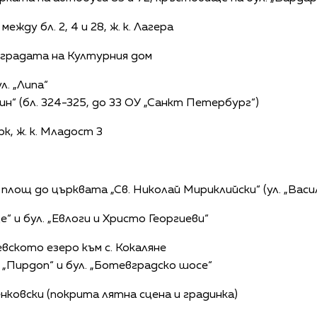
жду бл. 2, 4 и 28, ж. к. Лагера
 сградата на Културния дом
л. „Липа“
н“ (бл. 324-325, до 33 ОУ „Санкт Петербург“)
к, ж. к. Младост 3
 площ до църквата „Св. Николай Мириклийски“ (ул. „Васи
“ и бул. „Евлоги и Христо Георгиеви“
вското езеро към с. Кокаляне
 „Пирдоп“ и бул. „Ботевградско шосе“
Бенковски (покрита лятна сцена и градинка)