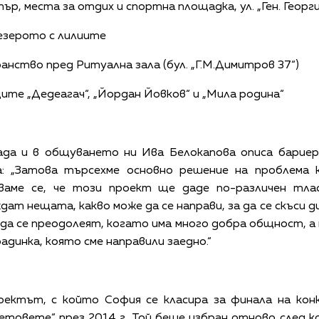
р, места за отдих и спортна площадка, ул. „Ген. Георги
езерото с лилиите
ство пред Ритуална зала (бул. „Г.М.Димитров 37“)
ците „Дедеагач“, „Йордан Йовков“ и „Мила родина“
ада и в общуването ни Ива Белокапова описа бариер
а: „Затова търсехме основно решение на проблема 
ваме се, че този проект ще даде по-различен тла
ждат нещата, какво може да се направи, за да се скъси
 да се преодолеят, когато има много добра общност, а
радинка, която сме направили заедно.“
оектът, с който София се класира за финала на кон
товете“ през 2014 г. Той беше избран отново след ко