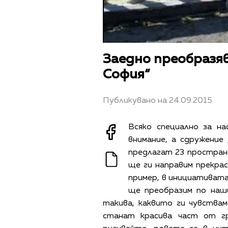
Заедно преобразя
София“
Публикувано на 24.09.2015
Всяко специално за на
внимание, а сдружени
предлагат 23 простран
ще ги направим прекрасн
пример, в инициативата 
ще преобразим по наш
такива, каквито ги чувства
станат красива част от гра