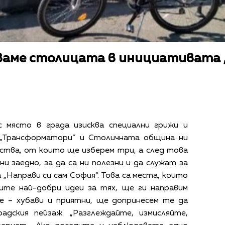
ваме столицата в инициативата 
с място в града изисква специални грижи и
е „Трансформатори“ и Столичната община ни
ства, от които ще изберем три, а след това
и заедно, за да са ни полезни и да служат за
„Направи си сам София“. Това са места, които
ите най-добри идеи за тях, ще ги направим
ме – хубави и приятни, ще допринесем те да
дския пейзаж. „Разглеждайте, измисляйте,