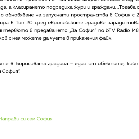
да, а класирането подредиха жури и граждани. „Тогава
ързо обновяване на запуснати пространства в София с 
ира в Топ 20 сред европейските градове заради това
 интервюто в предаването „За София“ по bTV Radio Ив
ов с нея можете да чуете в прикачения файл.
иите в Борисовата градина – един от обектите, койт
 София“.
Направи си сам София