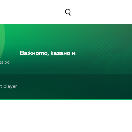
Важното, казано на глас
Важното, к
19:00
 player