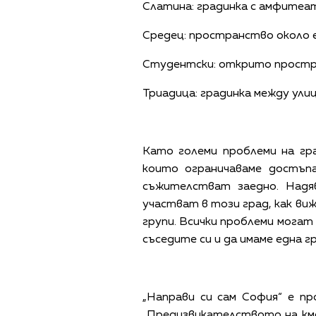
Слатина: градинка с амфитеатъ
Средец: пространство около 
Студентски: открито простран
Триадица: градинка между ули
Като големи проблеми на гр
които ограничаваме достъп
съжителстват заедно. Надя
участват в този град, как ви
групи. Всички проблеми могат
съседите си и да имаме една г
„Направи си сам София“ е пр
„Предизвикателството на кме