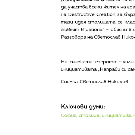
да участва всеки жител на гра
на Destructive Creation за б
тази идея столицата се клас
живеят в района.“ – обясни в
Разговора на Светослав Никол
На снимката: езерото с лил
инициативата „Направи си сам
Снимка: Светослав Николов
Ключови думи:
София,
столица,
инициатива,