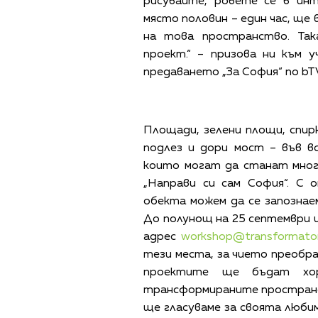
рисувайте, ровете се в инт
място половин – един час, ще
на това пространство. Та
проект.“ – призова ни към 
предаването „За София“ по bTV
Площади, зелени площи, спирк
подлез и дори мост – във в
които могат да станат мног
„Направи си сам София“. С 
обекта можем да се запознае
До полунощ на 25 септември 
адрес
workshop@transformator
тези места, за чието преобра
проектите ще бъдат хо
трансформираните пространств
ще гласуваме за своята люби