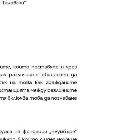
 Тановски“
ите, които поставяме и чрез
как различните общности да
сък на това как гражданите
 дистанцията между различните
 тя включва това да познаваме
курса на фондация „Блумбърг“
нкурс, в който с идея можеше