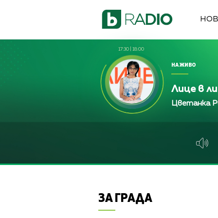
НО
17:30
|
18:00
НА ЖИВО
Лице в л
Цветанка Р
ЗА ГРАДА