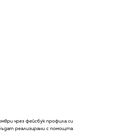
омври чрез фейсбук профила си
 бъдат реализирани с помощта